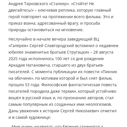
Андрея Тарковского «Сталкер». «Стойте! Не
двигайтесь!» – ключевая реплика, которую главный
герой повторяет на протяжении всего фильма. Это и
приказ воина, адресованный врагу, и просьба
природы остановиться на мгновение.
Неслучайно в начале вечера заведующий ВЦ
«Галерея» Сергей Славгородский вспомнил о недавнем
юбилее знаменитых братьев Стругацких – 28 августа
2025 года исполнилось 100 лет со дня рождения
Аркадия Натановича, старшего из двух братьев-
писателей. С момента публикации их повести «Пикник
на обочине», по мотивам которой и был снят фильм,
прошло 53 года. Философская фантастическая повесть
писателей породила даже термин, который устойчиво
вошёл в русский язык и, по признанию авторов, стал
самым популярным из созданных ими неологизмов.
Дань уважения к истории Сергей Николаевич отметил
и в самой художнице:
– Мне очень нравится, что Евгения стремится к