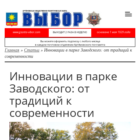
Toggl
navig
www.gazeta-vibor.com
основана 1 мая 1929 года
ВЫХОДИТ 2 РАЗА В НЕДЕЛЮ
Вы можете оформить подписку с любого месяца
в каждом почтовом отделении Артёмовского почтампта
Главная
»
Статьи
»
Инновации в парке Заводского: от традиций к
современности
Инновации в парке
Заводского: от
традиций к
современности