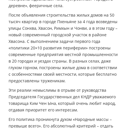
деревне», фееричные села.
После объявления строительства жилых домов на 50
тысяч квартир в городе Пхеньяне за 4 года возведены
улицы Сонхва, Хвасон, Римхын и Чонви, а в этом году –
новый современный городской участок в районе
Хвасона. С выполнением задачи первого года
«политики 20×10 развития периферии» построены
современные предприятия местной промышленности
в 20 городах и уездах страны. В разных селах, даже
глухом горном, построены жилые дома в соответствии
с особенностями своей местности, которые бесплатно
предоставлены труженикам.
Эти реалии немыслимы в отрыве от руководства
Председателя Государственных дел КНДР уважаемого
товарища Ким Чен Ына, который очень любит народ,
отдавая приоритет его интересам.
Его политика проникнута духом «Народные массы –
превыше всего». Его абсолютный критерий – отдать