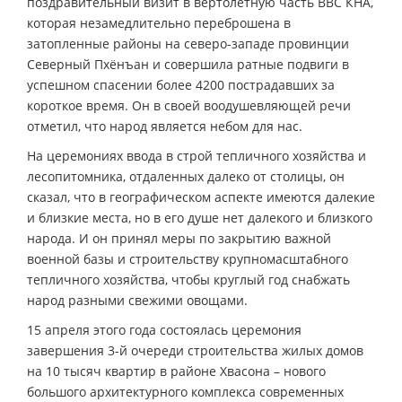
поздравительный визит в вертолетную часть ВВС КНА,
которая незамедлительно переброшена в
затопленные районы на северо-западе провинции
Северный Пхёнъан и совершила ратные подвиги в
успешном спасении более 4200 пострадавших за
короткое время. Он в своей воодушевляющей речи
отметил, что народ является небом для нас.
На церемониях ввода в строй тепличного хозяйства и
лесопитомника, отдаленных далеко от столицы, он
сказал, что в географическом аспекте имеются далекие
и близкие места, но в его душе нет далекого и близкого
народа. И он принял меры по закрытию важной
военной базы и строительству крупномасштабного
тепличного хозяйства, чтобы круглый год снабжать
народ разными свежими овощами.
15 апреля этого года состоялась церемония
завершения 3-й очереди строительства жилых домов
на 10 тысяч квартир в районе Хвасона – нового
большого архитектурного комплекса современных