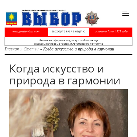
Toggl
navig
www.gazeta-vibor.com
основана 1 мая 1929 года
ВЫХОДИТ 2 РАЗА В НЕДЕЛЮ
Вы можете оформить подписку с любого месяца
в каждом почтовом отделении Артёмовского почтампта
Главная
»
Статьи
»
Когда искусство и природа в гармонии
Когда искусство и
природа в гармонии