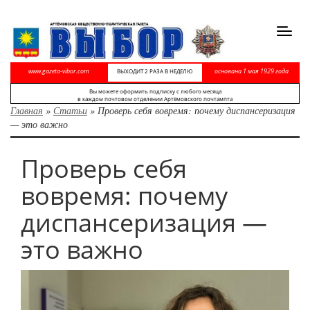
Toggl
navig
www.gazeta-vibor.com
основана 1 мая 1929 года
ВЫХОДИТ 2 РАЗА В НЕДЕЛЮ
Вы можете оформить подписку с любого месяца
в каждом почтовом отделении Артёмовского почтампта
Главная
»
Статьи
»
Проверь себя вовремя: почему диспансеризация
— это важно
Проверь себя
вовремя: почему
диспансеризация —
это важно