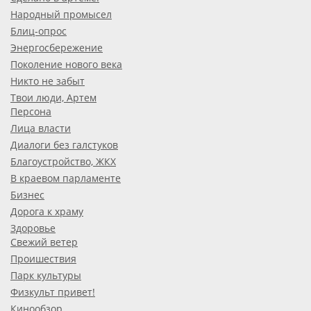
Народный промысел
Блиц-опрос
Энергосбережение
Поколение нового века
Никто не забыт
Твои люди, Артем
Персона
Лица власти
Диалоги без галстуков
Благоустройство, ЖКХ
В краевом парламенте
Бизнес
Дорога к храму
Здоровье
Свежий ветер
Проишествия
Парк культуры
Физкульт привет!
Кинообзор