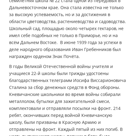
семилетняя школа № 22 стала одной из передовых в
Дальневосточном крае. Она стала известна не только
за высокую успеваемость, но и за достижения в
области цветоводства, растениеводства и садоводства.
Школьный сад, площадью около четырех гектаров, не
имел себе подобных не только в Приморье, но и на
всём Дальнем Востоке. В июне 1939 года за успехи в
деле народного образования Иван Гребенников был
награжден орденом Знак Почёта.
В годы Великой Отечественной войны учителя и
учащиеся 22-й школы были трижды удостоены
благодарственных телеграмм Иосифа Виссарионовича
Сталина за сбор денежных средств в Фонд обороны.
Кневичанские школьники во время войны собирали
металлолом, бутылки для зажигательной смеси,
комплектовали и отправляли посылки на фронт. 214
ребят, окончивших перед войной Кневичанскую
школу, были призваны в Красную Армию и
отправлены на фронт. Каждый пятый из них погиб. В