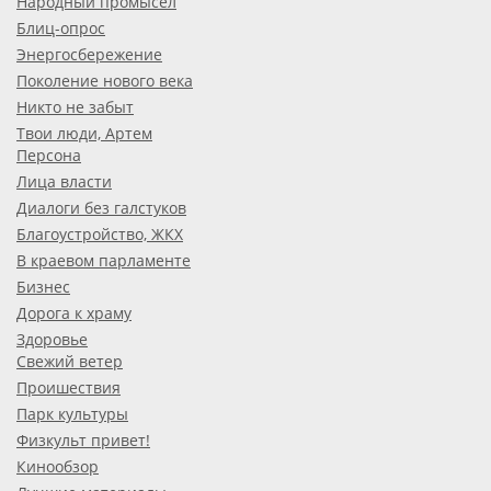
Народный промысел
Блиц-опрос
Энергосбережение
Поколение нового века
Никто не забыт
Твои люди, Артем
Персона
Лица власти
Диалоги без галстуков
Благоустройство, ЖКХ
В краевом парламенте
Бизнес
Дорога к храму
Здоровье
Свежий ветер
Проишествия
Парк культуры
Физкульт привет!
Кинообзор