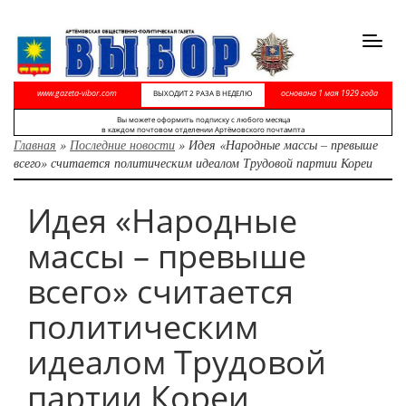
Toggl
navig
www.gazeta-vibor.com
основана 1 мая 1929 года
ВЫХОДИТ 2 РАЗА В НЕДЕЛЮ
Вы можете оформить подписку с любого месяца
в каждом почтовом отделении Артёмовского почтампта
Главная
»
Последние новости
»
Идея «Народные массы – превыше
всего» считается политическим идеалом Трудовой партии Кореи
Идея «Народные
массы – превыше
всего» считается
политическим
идеалом Трудовой
партии Кореи