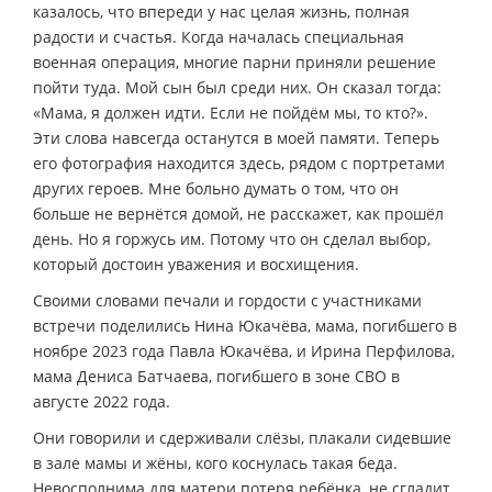
казалось, что впереди у нас целая жизнь, полная
радости и счастья. Когда началась специальная
военная операция, многие парни приняли решение
пойти туда. Мой сын был среди них. Он сказал тогда:
«Мама, я должен идти. Если не пойдём мы, то кто?».
Эти слова навсегда останутся в моей памяти. Теперь
его фотография находится здесь, рядом с портретами
других героев. Мне больно думать о том, что он
больше не вернётся домой, не расскажет, как прошёл
день. Но я горжусь им. Потому что он сделал выбор,
который достоин уважения и восхищения.
Своими словами печали и гордости с участниками
встречи поделились Нина Юкачёва, мама, погибшего в
ноябре 2023 года Павла Юкачёва, и Ирина Перфилова,
мама Дениса Батчаева, погибшего в зоне СВО в
августе 2022 года.
Они говорили и сдерживали слёзы, плакали сидевшие
в зале мамы и жёны, кого коснулась такая беда.
Невосполнима для матери потеря ребёнка, не сгладит