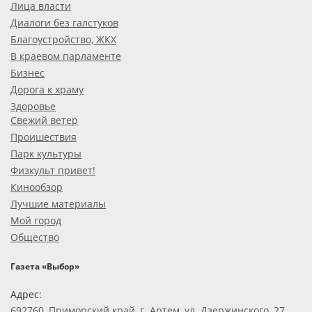
Лица власти
Диалоги без галстуков
Благоустройство, ЖКХ
В краевом парламенте
Бизнес
Дорога к храму
Здоровье
Свежий ветер
Проишествия
Парк культуры
Физкульт привет!
Кинообзор
Лучшие материалы
Мой город
Общество
Газета «Выбор»
Адрес:
692760, Приморский край, г. Артем, ул. Дзержинского, 27