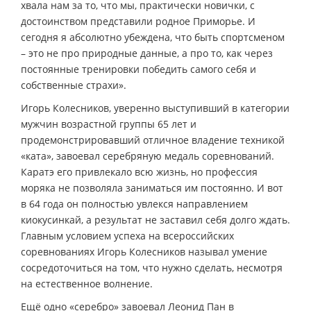
хвала нам за то, что мы, практически новички, с
достоинством представили родное Приморье. И
сегодня я абсолютно убеждена, что быть спортсменом
– это не про природные данные, а про то, как через
постоянные тренировки победить самого себя и
собственные страхи».
Игорь Колесников, уверенно выступивший в категории
мужчин возрастной группы 65 лет и
продемонстрировавший отличное владение техникой
«ката», завоевал серебряную медаль соревнований.
Каратэ его привлекало всю жизнь, но профессия
моряка не позволяла заниматься им постоянно. И вот
в 64 года он полностью увлекся направлением
киокусинкай, а результат не заставил себя долго ждать.
Главным условием успеха на всероссийских
соревнованиях Игорь Колесников называл умение
сосредоточиться на том, что нужно сделать, несмотря
на естественное волнение.
Ещё одно «серебро» завоевал Леонид Пан в