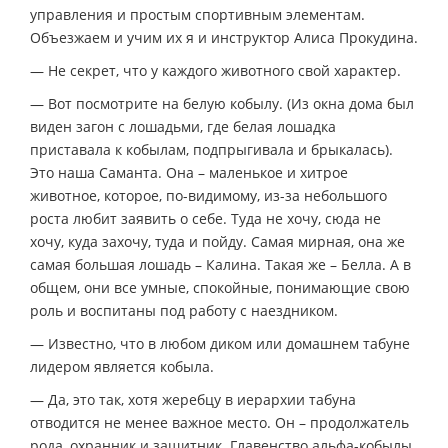
управления и простым спортивным элементам.
Объезжаем и учим их я и инструктор Алиса Прокудина.
— Не секрет, что у каждого животного свой характер.
— Вот посмотрите на белую кобылу. (Из окна дома был
виден загон с лошадьми, где белая лошадка
приставала к кобылам, подпрыгивала и брыкалась).
Это наша Саманта. Она – маленькое и хитрое
животное, которое, по-видимому, из-за небольшого
роста любит заявить о себе. Туда не хочу, сюда не
хочу, куда захочу, туда и пойду. Самая мирная, она же
самая большая лошадь – Калина. Такая же – Белла. А в
общем, они все умные, спокойные, понимающие свою
роль и воспитаны под работу с наездником.
— Известно, что в любом диком или домашнем табуне
лидером является кобыла.
— Да, это так, хотя жеребцу в иерархии табуна
отводится не менее важное место. Он – продолжатель
рода, охранник и защитник. Главенство альфа-кобылы