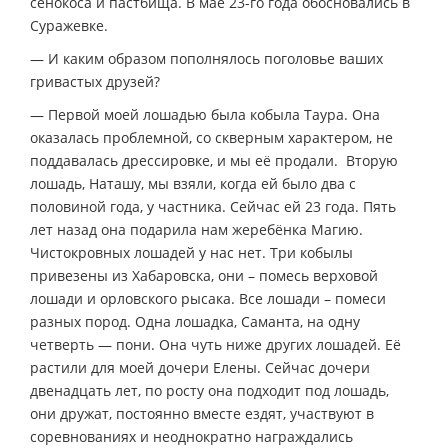
сенокоса и пастбища. В мае 23-го года обосновались в
Суражевке.
— И каким образом пополнялось поголовье ваших
гривастых друзей?
— Первой моей лошадью была кобыла Таура. Она
оказалась проблемной, со скверным характером, не
поддавалась дрессировке, и мы её продали. Вторую
лошадь, Наташу, мы взяли, когда ей было два с
половиной года, у частника. Сейчас ей 23 года. Пять
лет назад она подарила нам жеребёнка Магию.
Чистокровных лошадей у нас нет. Три кобылы
привезены из Хабаровска, они – помесь верховой
лошади и орловского рысака. Все лошади – помеси
разных пород. Одна лошадка, Саманта, на одну
четверть — пони. Она чуть ниже других лошадей. Её
растили для моей дочери Елены. Сейчас дочери
двенадцать лет, по росту она подходит под лошадь,
они дружат, постоянно вместе ездят, участвуют в
соревнованиях и неоднократно награждались