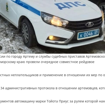
ии по городу Артему и службы судебных приставов Артемовско
риморскому краю провели очередное совместное рейдовое
остных неплательщиков и применение в отношении их мер по 
о 34 административных протокола в отношении артемовцев, ко
кументов автомашину марки Тойота Приус за рулем которой на