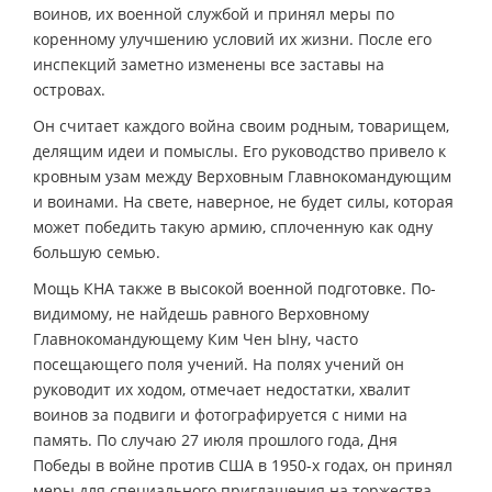
воинов, их военной службой и принял меры по
коренному улучшению условий их жизни. После его
инспекций заметно изменены все заставы на
островах.
Он считает каждого война своим родным, товарищем,
делящим идеи и помыслы. Его руководство привело к
кровным узам между Верховным Главнокомандующим
и воинами. На свете, наверное, не будет силы, которая
может победить такую армию, сплоченную как одну
большую семью.
Мощь КНА также в высокой военной подготовке. По-
видимому, не найдешь равного Верховному
Главнокомандующему Ким Чен Ыну, часто
посещающего поля учений. На полях учений он
руководит их ходом, отмечает недостатки, хвалит
воинов за подвиги и фотографируется с ними на
память. По случаю 27 июля прошлого года, Дня
Победы в войне против США в 1950-х годах, он принял
меры для специального приглашения на торжества