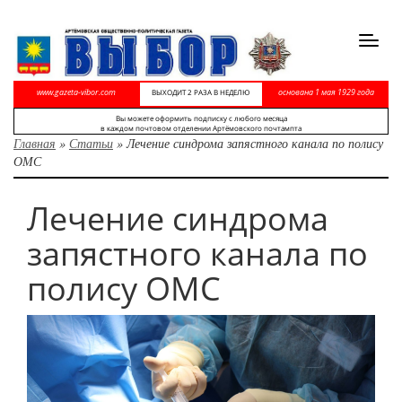
Toggl
navig
www.gazeta-vibor.com
основана 1 мая 1929 года
ВЫХОДИТ 2 РАЗА В НЕДЕЛЮ
Вы можете оформить подписку с любого месяца
в каждом почтовом отделении Артёмовского почтампта
Главная
»
Статьи
»
Лечение синдрома запястного канала по полису
ОМС
Лечение синдрома
запястного канала по
полису ОМС