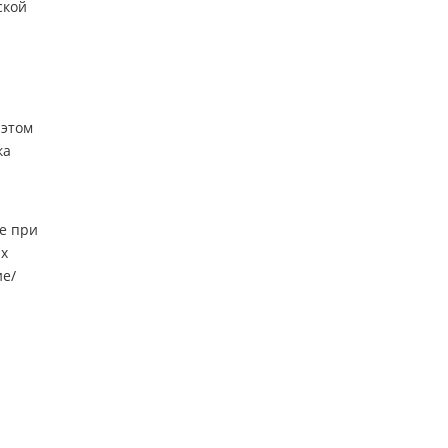
ской
 этом
ка
е при
их
ие/