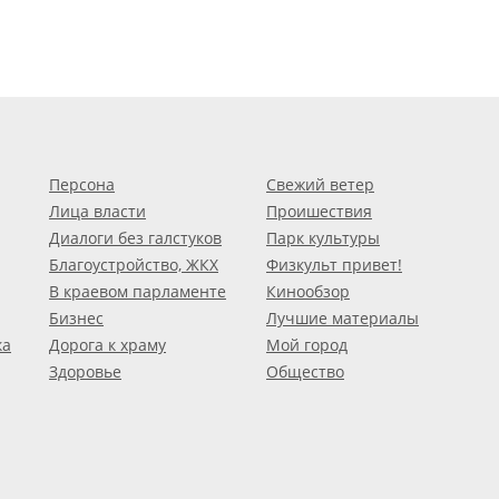
Персона
Свежий ветер
Лица власти
Проишествия
Диалоги без галстуков
Парк культуры
Благоустройство, ЖКХ
Физкульт привет!
В краевом парламенте
Кинообзор
Бизнес
Лучшие материалы
ка
Дорога к храму
Мой город
Здоровье
Общество