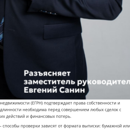
 недвижимости (ЕГРН) подтверждает права собственности и
одлинности необходима перед совершением любых сделок с
их действий и финансовых потерь.
— способы проверки зависят от формата выписки: бумажной ил