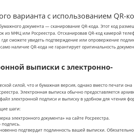
ого варианта с использованием QR-к
умажного документа — сканирование QR-кода. Этот код разме
ок из МФЦ или Росреестра. Отсканировав QR-код камерой теле
, где сможете увидеть подтверждение или опровержение подли
 само наличие QR-кода не гарантирует оригинальность докуме
ронной выписки с электронно-
ской силой, что и бумажная версия, однако вместо печати она
реестра. Электронная выписка обычно предоставляется архив
файл электронной подписи и выписку в удобном для чтения фо
щие шаги:
рка электронного документа» на сайте Росреестра.
 подпись.
новенно подтвердит подлинность вашей выписки. Обязательно