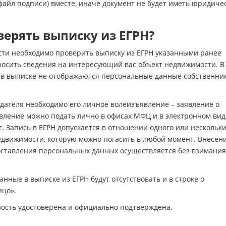
файл подписи) вместе, иначе документ не будет иметь юридиче
верять выписку из ЕГРН?
сти необходимо проверить выписку из ЕГРН указанными ранее
росить сведения на интересующий вас объект недвижимости. В
да в выписке не отображаются персональные данные собственни
дателя необходимо его личное волеизъявление – заявление о
явление можно подать лично в офисах МФЦ и в электронном вид
. Запись в ЕГРН допускается в отношении одного или нескольк
вижимости, которую можно погасить в любой момент. Внесен
оставления персональных данных осуществляется без взимания
нные в выписке из ЕГРН будут отсутствовать и в строке о
ицо».
ность удостоверена и официально подтверждена.