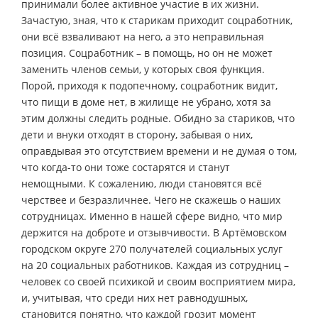
принимали более активное участие в их жизни.
Зачастую, зная, что к старикам приходит соцработник,
они всё взваливают на него, а это неправильная
позиция. Соцработник – в помощь, но он не может
заменить членов семьи, у которых своя функция.
Порой, приходя к подопечному, соцработник видит,
что пищи в доме нет, в жилище не убрано, хотя за
этим должны следить родные. Обидно за стариков, что
дети и внуки отходят в сторону, забывая о них,
оправдывая это отсутствием времени и не думая о том,
что когда-то они тоже состарятся и станут
немощными. К сожалению, люди становятся всё
черствее и безразличнее. Чего не скажешь о наших
сотрудницах. Именно в нашей сфере видно, что мир
держится на доброте и отзывчивости. В Артёмовском
городском округе 270 получателей социальных услуг
на 20 социальных работников. Каждая из сотрудниц –
человек со своей психикой и своим восприятием мира,
и, учитывая, что среди них нет равнодушных,
становится понятно, что каждой грозит момент