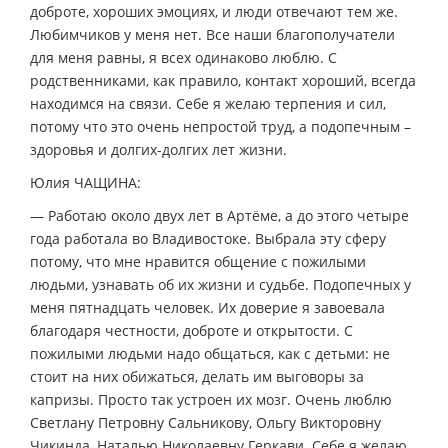
доброте, хороших эмоциях, и люди отвечают тем же.
Любимчиков у меня нет. Все наши благополучатели
для меня равны, я всех одинаково люблю. С
родственниками, как правило, контакт хороший, всегда
находимся на связи. Себе я желаю терпения и сил,
потому что это очень непростой труд, а подопечным –
здоровья и долгих-долгих лет жизни.
Юлия ЧАЩИНА:
— Работаю около двух лет в Артёме, а до этого четыре
года работала во Владивостоке. Выбрала эту сферу
потому, что мне нравится общение с пожилыми
людьми, узнавать об их жизни и судьбе. Подопечных у
меня пятнадцать человек. Их доверие я завоевала
благодаря честности, доброте и открытости. С
пожилыми людьми надо общаться, как с детьми: не
стоит на них обижаться, делать им выговоры за
капризы. Просто так устроен их мозг. Очень люблю
Светлану Петровну Сальникову, Ольгу Викторовну
Чикинда, Наталью Николаевну Геркави. Себе я желаю