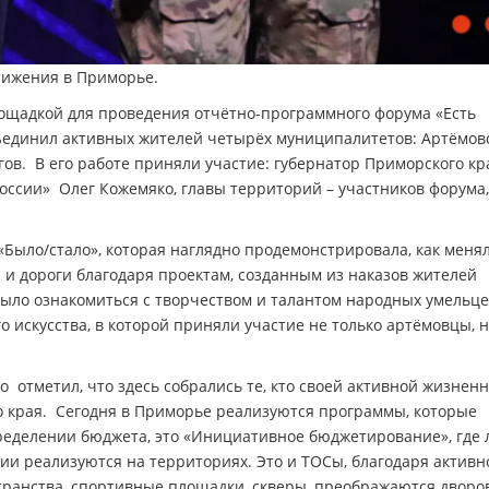
тижения в Приморье.
лощадкой для проведения отчётно-программного форума «Есть
ъединил активных жителей четырёх муниципалитетов: Артёмовс
гов. В его работе приняли участие: губернатор Приморского кр
оссии» Олег Кожемяко, главы территорий – участников форума,
«Было/стало», которая наглядно продемонстрировала, как меня
и дороги благодаря проектам, созданным из наказов жителей
было ознакомиться с творчеством и талантом народных умельце
 искусства, в которой приняли участие не только артёмовцы, н
 отметил, что здесь собрались те, кто своей активной жизнен
 края. Сегодня в Приморье реализуются программы, которые
ределении бюджета, это «Инициативное бюджетирование», где
ии реализуются на территориях. Это и ТОСы, благодаря активн
ранства, спортивные площадки, скверы, преображаются дворо