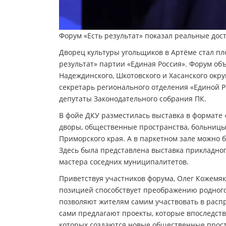
Форум «Есть результат» показал реальные дос
Дворец культуры угольщиков в Артёме стал п
результат» партии «Единая Россия». Форум об
Надеждинского, Шкотовского и Хасанского окру
секретарь регионального отделения «Единой Р
депутаты Законодательного собрания ПК.
В фойе ДКУ разместилась выставка в формате 
дворы, общественные пространства, больницы 
Приморского края. А в паркетном зале можно 
Здесь была представлена выставка прикладного
мастера соседних муниципалитетов.
Приветствуя участников форума, Олег Кожемяко
позицией способствует преображению родного
позволяют жителям самим участвовать в расп
сами предлагают проекты, которые впоследств
которых создаются новые общественные прост