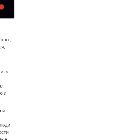
кого,
ая,
лись
в.
о и
ной
 люди
ости
вые