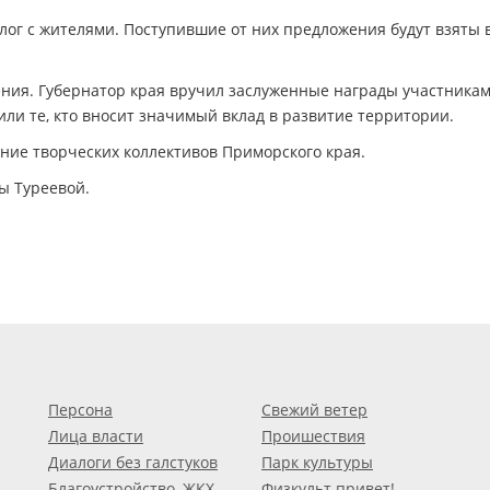
ог с жителями. Поступившие от них предложения будут взяты 
ения. Губернатор края вручил заслуженные награды участникам
и те, кто вносит значимый вклад в развитие территории.
ие творческих коллективов Приморского края.
ы Туреевой.
Персона
Свежий ветер
Лица власти
Проишествия
Диалоги без галстуков
Парк культуры
Благоустройство, ЖКХ
Физкульт привет!