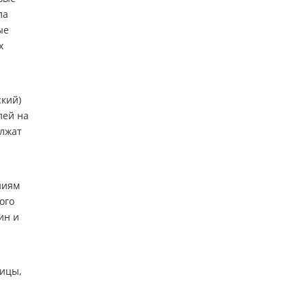
ла
ые
х
ский)
лей на
олжат
ниям
ого
ин и
ницы,