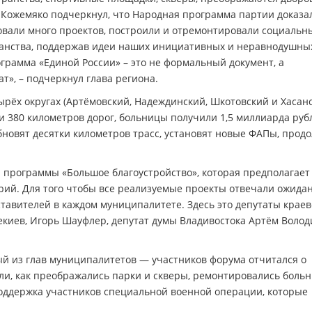
 Кожемяко подчеркнул, что Народная программа партии доказа
овали много проектов, построили и отремонтировали социальн
ранства, поддержав идеи наших инициативных и неравнодушны
ограмма «Единой России» – это не формальный документ, а
т», – подчеркнул глава региона.
тырёх округах (Артёмовский, Надеждинский, Шкотовский и Хасан
ти 380 километров дорог, больницы получили 1,5 миллиарда руб
бновят десятки километров трасс, установят новые ФАПы, прод
й программы «Большое благоустройство», которая предполагает
ий. Для того чтобы все реализуемые проекты отвечали ожида
ставителей в каждом муниципалитете. Здесь это депутаты краев
киев, Игорь Шауфлер, депутат думы Владивостока Артём Волод
й из глав муниципалитетов — участников форума отчитался о
али, как преображались парки и скверы, ремонтировались боль
поддержка участников специальной военной операции, которые