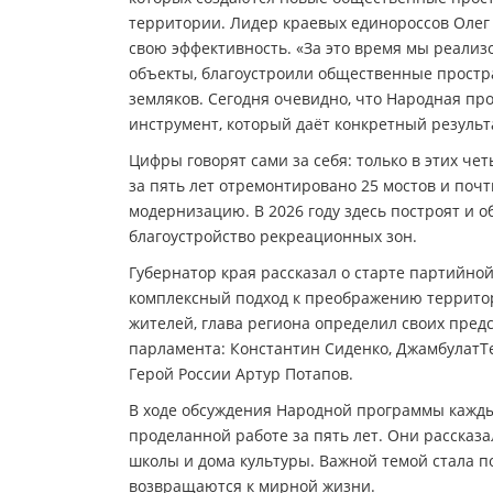
территории. Лидер краевых единороссов Олег
свою эффективность. «За это время мы реализ
объекты, благоустроили общественные прост
земляков. Сегодня очевидно, что Народная пр
инструмент, который даёт конкретный результа
Цифры говорят сами за себя: только в этих че
за пять лет отремонтировано 25 мостов и поч
модернизацию. В 2026 году здесь построят и о
благоустройство рекреационных зон.
Губернатор края рассказал о старте партийно
комплексный подход к преображению территор
жителей, глава региона определил своих пред
парламента: Константин Сиденко, ДжамбулатТе
Герой России Артур Потапов.
В ходе обсуждения Народной программы кажды
проделанной работе за пять лет. Они рассказ
школы и дома культуры. Важной темой стала 
возвращаются к мирной жизни.