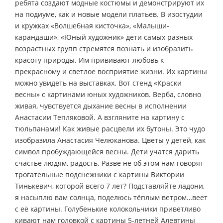
ребята создают модные костюмы и демонстрируют их
на подиуме, как и новые модели платьев. В изостудии
и кружках «Волшебная кисточка», «Малыши-
карандаши», «Юный художник» дети самых разных
возрастных групп стремятся познать и изобразить
красоту природы. Им прививают любовь к
прекрасному и светлое восприятие жизни. Их картины
можно увидеть на выставках. Вот стенд «Краски
весны» с картинами юных художников. Верба, словно
живая, чувствуется дыхание весны в исполнении
Анастасии Тепляковой. А взгляните на картину с
тюльпанами! Как живые расцвели их бутоны. Это чудо
изобразила Анастасия Челюканова. Цветы у детей, как
символ пробуждающейся весны. Дети учатся дарить
счастье людям, радость. Разве не об этом нам говорят
трогательные подснежники с картины Виктории
Тинькевич, которой всего 7 лет? Подставляйте ладони,
я насыплю вам солнца, поделюсь тёплым ветром…веет
с её картины. Голубенькие колокольчики приветливо
кивают нам головкой с картины 5-летней Алевтины