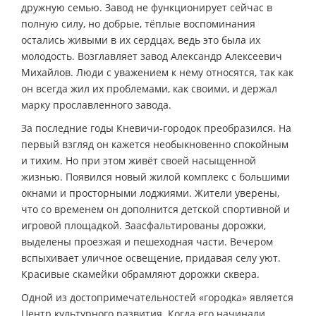
дружную семью. Завод не функционирует сейчас в
полную силу, но добрые, тёплые воспоминания
остались живыми в их сердцах, ведь это была их
молодость. Возглавляет завод Александр Алексеевич
Михайлов. Люди с уважением к нему относятся, так как
он всегда жил их проблемами, как своими, и держал
марку прославленного завода.
За последние годы Кневичи-городок преобразился. На
первый взгляд он кажется необыкновенно спокойным
и тихим. Но при этом живёт своей насыщенной
жизнью. Появился новый жилой комплекс с большими
окнами и просторными лоджиями. Жители уверены,
что со временем он дополнится детской спортивной и
игровой площадкой. Заасфальтированы дорожки,
выделены проезжая и пешеходная части. Вечером
вспыхивает уличное освещение, придавая селу уют.
Красивые скамейки обрамляют дорожки сквера.
Одной из достопримечательностей «городка» является
Центр культурного развития. Когда его начинали