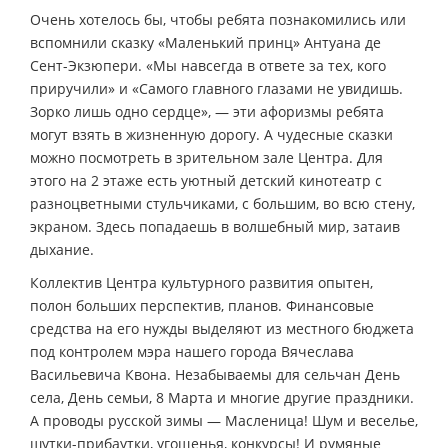
Очень хотелось бы, чтобы ребята познакомились или
вспомнили сказку «Маленький принц» Антуана де
Сент-Экзюпери. «Мы навсегда в ответе за тех, кого
приручили» и «Самого главного глазами не увидишь.
Зорко лишь одно сердце», — эти афоризмы ребята
могут взять в жизненную дорогу. А чудесные сказки
можно посмотреть в зрительном зале Центра. Для
этого на 2 этаже есть уютный детский кинотеатр с
разноцветными стульчиками, с большим, во всю стену,
экраном. Здесь попадаешь в волшебный мир, затаив
дыхание.
Коллектив Центра культурного развития опытен,
полон больших перспектив, планов. Финансовые
средства на его нужды выделяют из местного бюджета
под контролем мэра нашего города Вячеслава
Васильевича Квона. Незабываемы для сельчан День
села, День семьи, 8 Марта и многие другие праздники.
А проводы русской зимы — Масленица! Шум и веселье,
шутки-прибаутки, угощенья, конкурсы! И румяные