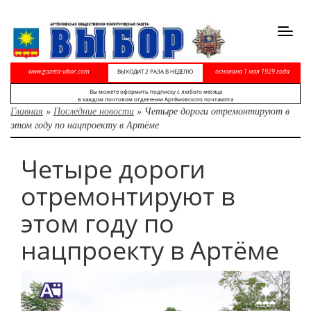
Toggl
navig
www.gazeta-vibor.com
основана 1 мая 1929 года
ВЫХОДИТ 2 РАЗА В НЕДЕЛЮ
Вы можете оформить подписку с любого месяца
в каждом почтовом отделении Артёмовского почтампта
Главная
»
Последние новости
»
Четыре дороги отремонтируют в
этом году по нацпроекту в Артёме
Четыре дороги
отремонтируют в
этом году по
нацпроекту в Артёме