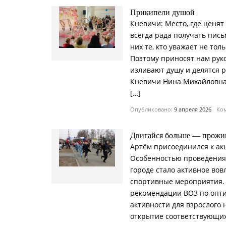
Прикипели душой
Кневичи: Место, где ценят
всегда рада получать пись
них те, кто уважает не тол
Поэтому приносят нам рук
изливают душу и делятся р
Кневичи Нина Михайловна 
[…]
Опубликовано:
9 апреля 2026
Ком
Двигайся больше — прожи
Артём присоединился к акц
Особенностью проведения
городе стало активное вов
спортивные мероприятия. 
рекомендации ВОЗ по опт
активности для взрослого
открытие соответствующи