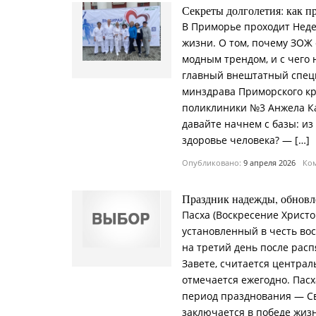
Секреты долголетия: как п
В Приморье проходит Неде
жизни. О том, почему ЗОЖ 
модным трендом, и с чего 
главный внештатный спец
минздрава Приморского кр
поликлиники №3 Анжела К
давайте начнем с базы: из
здоровье человека? — […]
Опубликовано:
9 апреля 2026
Ком
Праздник надежды, обновл
Пасха (Воскресение Христ
установленный в честь во
на третий день после расп
Завете, считается центра
отмечается ежегодно. Пас
период празднования — С
заключается в победе жизн