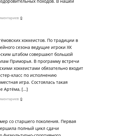
здоровительных походов. В нашей
ментариев:
0
ёмовских хоккеистов. По традиции в
ейного сезона ведущие игроки ХК
ерским штабом совершают большой
олам Приморья. В программу встречи
кими хоккеистами обязательно входит
астер-класс по исполнению
местная игра. Состоялась такая
е Артёма, […]
ментариев:
0
мер со старшего поколения. Первая
вершила полный цикл сдачи
о физкультурно-спортивного