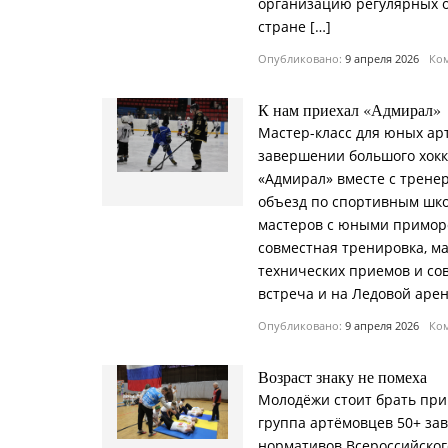
организацию регулярных о
стране […]
Опубликовано:
9 апреля 2026
Ком
К нам приехал «Адмирал»
Мастер-класс для юных арт
завершении большого хокк
«Адмирал» вместе с трен
объезд по спортивным шк
мастеров с юными приморс
совместная тренировка, м
технических приемов и сов
встреча и на Ледовой арен
Опубликовано:
9 апреля 2026
Ком
Возраст знаку не помеха
Молодёжи стоит брать при
группа артёмовцев 50+ за
нормативов Всероссийског