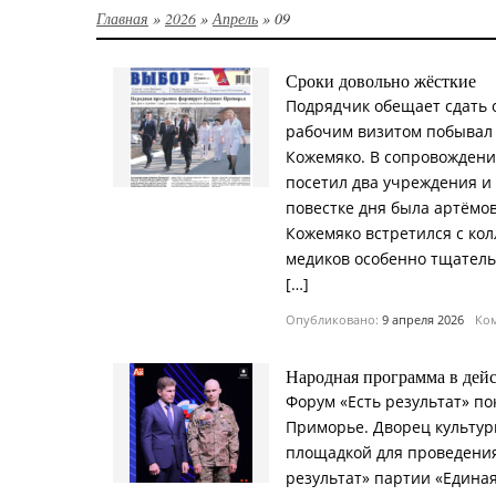
Главная
»
2026
»
Апрель
»
09
Сроки довольно жёсткие
Подрядчик обещает сдать о
рабочим визитом побывал 
Кожемяко. В сопровождени
посетил два учреждения и
повестке дня была артёмо
Кожемяко встретился с ко
медиков особенно тщатель
[…]
Опубликовано:
9 апреля 2026
Ком
Народная программа в дей
Форум «Есть результат» п
Приморье. Дворец культур
площадкой для проведения
результат» партии «Едина