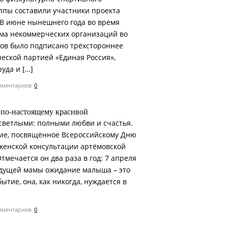
уппы составили участники проекта
 В июне нынешнего года во время
ма некоммерческих организаций во
ов было подписано трёхстороннее
еской партией «Единая Россия»,
уда и […]
ментариев:
0
 по-настоящему красивой
 светлыми: полными любви и счастья.
ие, посвящённое Всероссийскому Дню
 женской консультации артёмовской
тмечается он два раза в год: 7 апреля
будущей мамы ожидание малыша – это
ытие, она, как никогда, нуждается в
ментариев:
0