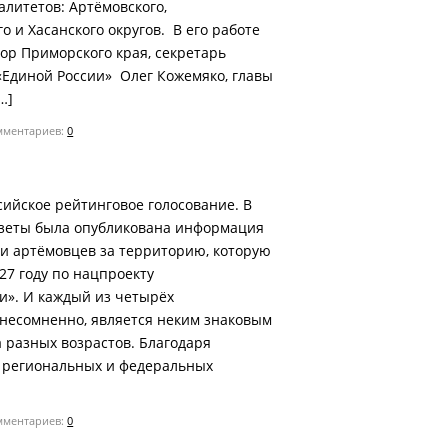
литетов: Артёмовского,
о и Хасанского округов. В его работе
ор Приморского края, секретарь
«Единой России» Олег Кожемяко, главы
…]
ментариев:
0
сийское рейтинговое голосование. В
зеты была опубликована информация
и артёмовцев за территорию, которую
027 году по нацпроекту
и». И каждый из четырёх
несомненно, является неким знаковым
 разных возрастов. Благодаря
 региональных и федеральных
ментариев:
0