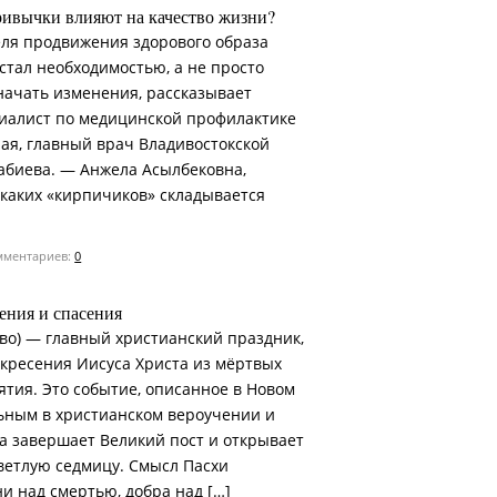
ривычки влияют на качество жизни?
ля продвижения здорового образа
стал необходимостью, а не просто
начать изменения, рассказывает
иалист по медицинской профилактике
ая, главный врач Владивостокской
абиева. — Анжела Асылбековна,
 каких «кирпичиков» складывается
ментариев:
0
ения и спасения
ово) — главный христианский праздник,
скресения Иисуса Христа из мёртвых
ятия. Это событие, описанное в Новом
льным в христианском вероучении и
ха завершает Великий пост и открывает
ветлую седмицу. Смысл Пасхи
и над смертью, добра над […]