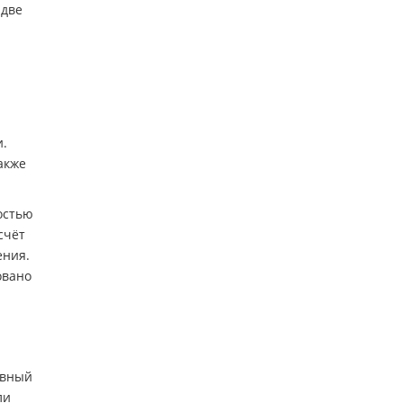
 две
и.
акже
остью
счёт
ения.
овано
ивный
ли