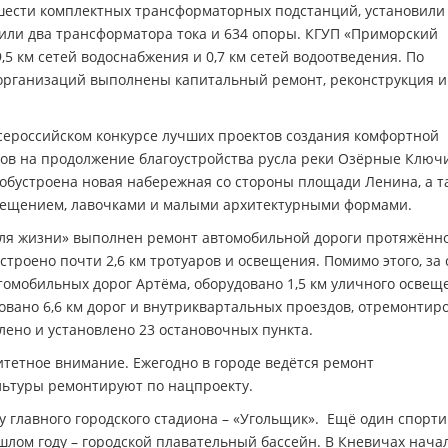
шести комплектных трансформаторных подстанций, установили
или два трансформатора тока и 634 опоры. КГУП «Приморский
5 км сетей водоснабжения и 0,7 км сетей водоотведения. По
рганизаций выполнены капитальный ремонт, реконструкция и
Всероссийском конкурсе лучших проектов создания комфортной
нов на продолжение благоустройства русла реки Озёрные Ключ
т обустроена новая набережная со стороны площади Ленина, а т
свещением, лавочками и малыми архитектурными формами.
для жизни» выполнен ремонт автомобильной дороги протяжённ
устроено почти 2,6 км тротуаров и освещения. Помимо этого, за 
томобильных дорог Артёма, оборудовано 1,5 км уличного освещ
овано 6,6 км дорог и внутриквартальных проездов, отремонтир
влено и установлено 23 остановочных пункта.
тетное внимание. Ежегодно в городе ведётся ремонт
льтуры ремонтируют по нацпроекту.
у главного городского стадиона – «Угольщик». Ещё один спорт
лом году – городской плавательный бассейн. В Кневичах нача