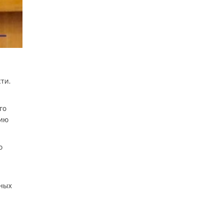
ти.
го
нию
о
ьных