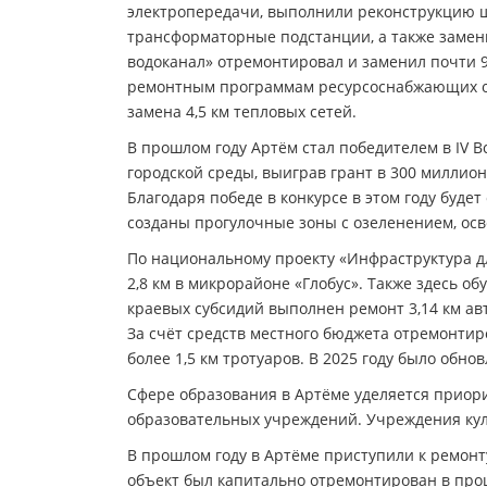
электропередачи, выполнили реконструкцию 
трансформаторные подстанции, а также замен
водоканал» отремонтировал и заменил почти 9,
ремонтным программам ресурсоснабжающих о
замена 4,5 км тепловых сетей.
В прошлом году Артём стал победителем в IV 
городской среды, выиграв грант в 300 миллио
Благодаря победе в конкурсе в этом году буде
созданы прогулочные зоны с озеленением, о
По национальному проекту «Инфраструктура 
2,8 км в микрорайоне «Глобус». Также здесь об
краевых субсидий выполнен ремонт 3,14 км ав
За счёт средств местного бюджета отремонтир
более 1,5 км тротуаров. В 2025 году было обно
Сфере образования в Артёме уделяется приори
образовательных учреждений. Учреждения ку
В прошлом году в Артёме приступили к ремонт
объект был капитально отремонтирован в прош