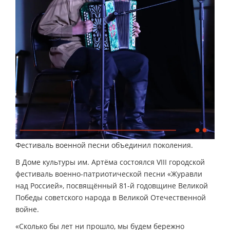
Фестиваль военной песни объединил поколения.
В Доме культуры им. Артёма состоялся VIII городской
фестиваль военно-патриотической песни «Журавли
над Россией», посвящённый 81-й годовщине Великой
Победы советского народа в Великой Отечественной
войне.
«Сколько бы лет ни прошло, мы будем бережно