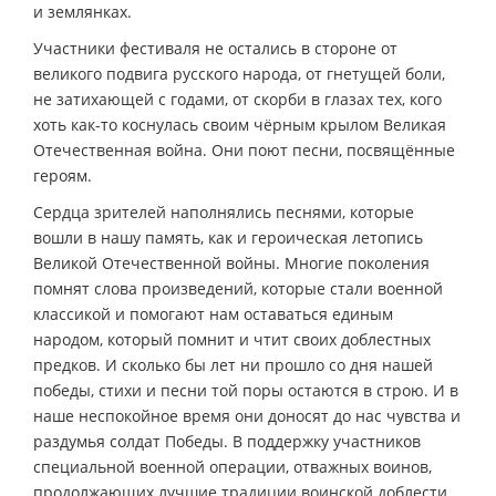
и землянках.
Участники фестиваля не остались в стороне от
великого подвига русского народа, от гнетущей боли,
не затихающей с годами, от скорби в глазах тех, кого
хоть как-то коснулась своим чёрным крылом Великая
Отечественная война. Они поют песни, посвящённые
героям.
Сердца зрителей наполнялись песнями, которые
вошли в нашу память, как и героическая летопись
Великой Отечественной войны. Многие поколения
помнят слова произведений, которые стали военной
классикой и помогают нам оставаться единым
народом, который помнит и чтит своих доблестных
предков. И сколько бы лет ни прошло со дня нашей
победы, стихи и песни той поры остаются в строю. И в
наше неспокойное время они доносят до нас чувства и
раздумья солдат Победы. В поддержку участников
специальной военной операции, отважных воинов,
продолжающих лучшие традиции воинской доблести