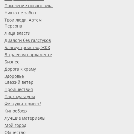
Поколение нового века
Никто не забыт
Твои люди, Артем
Персона
Лица власти
Диалоги без галстуков
Благоустройство, ЖКХ
В краевом парламенте
Бизнес
Дорога к храму
Здоровье
Свежий ветер
Проишествия
Парк культуры
Физкульт привет!
Кинообзор
Лучшие материалы
Мой город
Общество