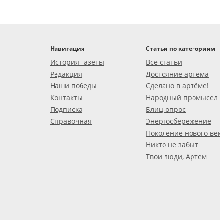
Навигация
Статьи по категориям
История газеты
Все статьи
Редакция
Достояние артёма
Наши победы
Сделано в артёме!
Контакты
Народный промысел
Подписка
Блиц-опрос
Справочная
Энергосбережение
Поколение нового ве
Никто не забыт
Твои люди, Артем