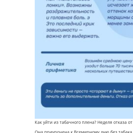
Как уйти из табачного плена? Неделя отказа от 
Она приурочена к Всемирному дню без табака,