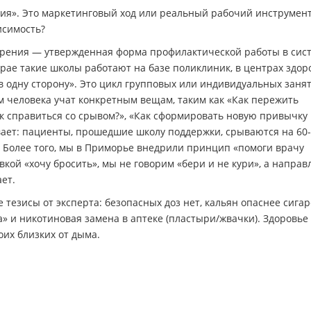
ния». Это маркетинговый ход или реальный рабочий инструмен
исимость?
 курения — утвержденная форма профилактической работы в сис
рае такие школы работают на базе поликлиник, в центрах здоро
«в одну сторону». Это цикл групповых или индивидуальных заня
ам человека учат конкретным вещам, таким как «Как пережить
к справиться со срывом?», «Как сформировать новую привычку
вает: пациенты, прошедшие школу поддержки, срываются на 60
и». Более того, мы в Приморье внедрили принцип «помоги врачу
вкой «хочу бросить», мы не говорим «бери и не кури», а направ
ет.
 тезисы от эксперта: безопасных доз нет, кальян опаснее сигар
» и никотиновая замена в аптеке (пластыри/жвачки). Здоровье
оих близких от дыма.