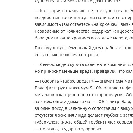
Существуют ли безопасные дозы табака?
— Категорично заявляю: нет, не существуют. 
воздействия табачного дыма начинается с пер
зависимость (вы остаетесь «на крючке»), вызы
независимо от количества, содержат канцероге
блок. Достаточно хронического, даже малого, 
Поэтому лозунг «Уменьшай дозу» работает толь
есть только иллюзия контроля.
— Сейчас модно курить кальяны в компаниях. С
но приносит меньше вреда. Правда ли, что каль
— Говорить «так же вреден» — значит смягчить
Вода фильтрует максимум 5-10% фенолов и фор
металлов и канцерогенов от сгорания угля. Об
затяжек, объем дыма за час — 0,5-1 литр. За 
за один поход в кальянную сопоставим с выкур
отсутствия жжения люди делают глубокие затяж
туберкулеза (из-за общей трубки) плюс серьез
— не отдых, а удар по здоровью.