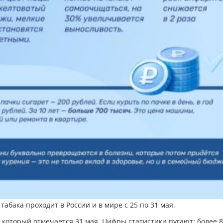
табака проходит в России и в мире с 25 по 31 мая.
 который отмечается 31 мая. Цифры статистики пугают: более 8