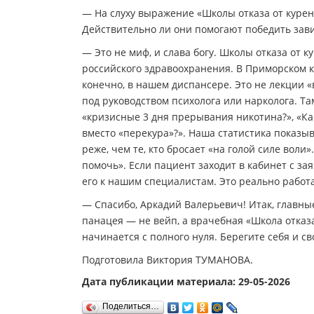
— На слуху выражение «Школы отказа от куре
Действительно ли они помогают победить зав
— Это не миф, и слава богу. Школы отказа от
российского здравоохранения. В Приморском к
конечно, в нашем диспансере. Это не лекции 
под руководством психолога или нарколога. Т
«кризисные 3 дня прерывания никотина?», «Ка
вместо «перекура»?». Наша статистика показы
реже, чем те, кто бросает «на голой силе вол
помочь». Если пациент заходит в кабинет с зая
его к нашим специалистам. Это реально работа
— Спасибо, Аркадий Валерьевич! Итак, главные
панацея — не вейп, а врачебная «Школа отказа
начинается с полного нуля. Берегите себя и св
Подготовила Виктория ТУМАНОВА.
Дата публикации материала: 29-05-2026
Поделиться…