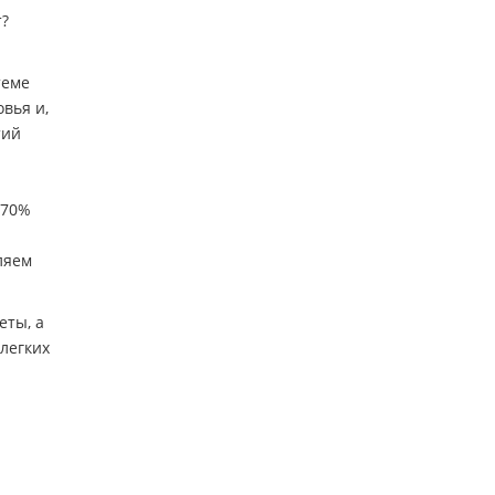
т?
теме
вья и,
тий
-70%
ляем
еты, а
 легких