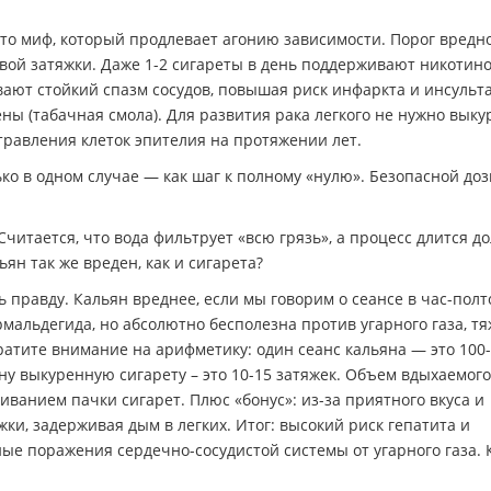
Это миф, который продлевает агонию зависимости. Порог вредн
вой затяжки. Даже 1-2 сигареты в день поддерживают никотин
вают стойкий спазм сосудов, повышая риск инфаркта и инсульт
ны (табачная смола). Для развития рака легкого не нужно выку
отравления клеток эпителия на протяжении лет.
ко в одном случае — как шаг к полному «нулю». Безопасной доз
читается, что вода фильтрует «всю грязь», а процесс длится д
ян так же вреден, как и сигарета?
 правду. Кальян вреднее, если мы говорим о сеансе в час-полт
мальдегида, но абсолютно бесполезна против угарного газа, т
ратите внимание на арифметику: один сеанс кальяна — это 100
одну выкуренную сигарету – это 10-15 затяжек. Объем вдыхаемог
иванием пачки сигарет. Плюс «бонус»: из-за приятного вкуса и
ки, задерживая дым в легких. Итог: высокий риск гепатита и
ные поражения сердечно-сосудистой системы от угарного газа.