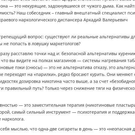
иона — это некурящие, задохнувшиеся от чужого дыма. Как найт
симость? Наш собеседник – главный внештатный специалист пси
 краевого наркологического диспансера Аркадий Валерьевич
репещущий вопрос: существуют ли реальные альтернативы для
бы не попасть в ловушку маркетологов?
разу расставлю точки над и: безопасной альтернативы курени
, что вы видите на полках магазинов — системы нагревания таб
иновые пэки (снюсы) — это не альтернатива отказу, это альтерн
рые переходят на «парилки», редко бросают курить. Они меняют
идкостях дозировка никотина часто выше, а за счет «безобидно
ти правильный путь? Только через снижение тяги на физическ
вностью — это заместительная терапия (никотиновые пластыр
второй, самый сильный инструмент — психотерапия и поддержка
 нарколога.
ебя мыслью, что одна-две сигареты в день — это «неопасная д