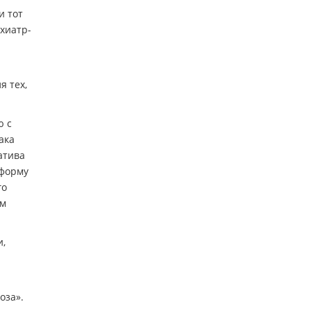
и тот
хиатр-
 тех,
ю с
ака
атива
 форму
го
ом
и,
оза».