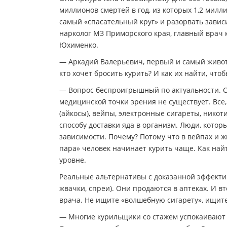
миллионов смертей в год, из которых 1,2 милл
самый «спасательный круг» и разорвать зави
нарколог МЗ Приморского края, главный врач
Юхименко.
— Аркадий Валерьевич, первый и самый живот
кто хочет бросить курить? И как их найти, что
— Вопрос беспроигрышный по актуальности. С
медицинской точки зрения не существует. Все
(айкосы), вейпы, электронные сигареты, никот
способу доставки яда в организм. Люди, кото
зависимости. Почему? Потому что в вейпах и ж
пара» человек начинает курить чаще. Как най
уровне.
Реальные альтернативы с доказанной эффекти
жвачки, спреи). Они продаются в аптеках. И 
врача. Не ищите «волшебную сигарету», ищите
— Многие курильщики со стажем успокаивают с