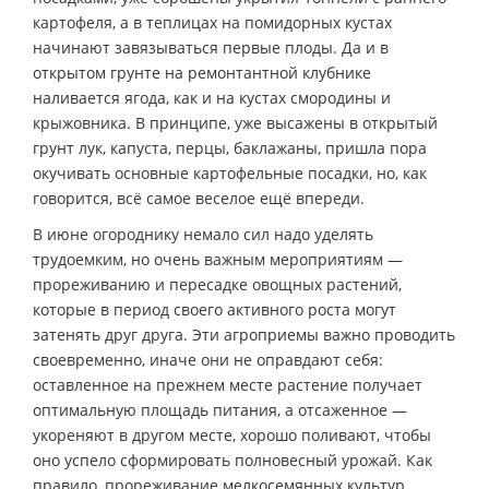
картофеля, а в теплицах на помидорных кустах
начинают завязываться первые плоды. Да и в
открытом грунте на ремонтантной клубнике
наливается ягода, как и на кустах смородины и
крыжовника. В принципе, уже высажены в открытый
грунт лук, капуста, перцы, баклажаны, пришла пора
окучивать основные картофельные посадки, но, как
говорится, всё самое веселое ещё впереди.
В июне огороднику немало сил надо уделять
трудоемким, но очень важным мероприятиям —
прореживанию и пересадке овощных растений,
которые в период своего активного роста могут
затенять друг друга. Эти агроприемы важно проводить
своевременно, иначе они не оправдают себя:
оставленное на прежнем месте растение получает
оптимальную площадь питания, а отсаженное —
укореняют в другом месте, хорошо поливают, чтобы
оно успело сформировать полновесный урожай. Как
правило, прореживание мелкосемянных культур