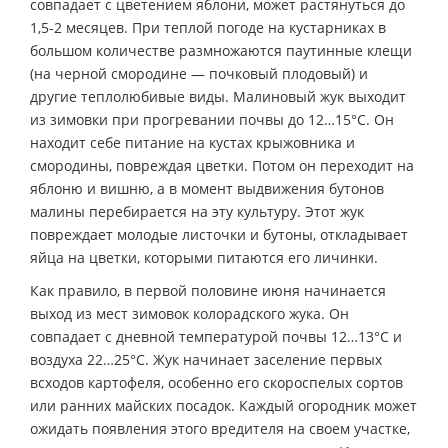
совпадает с цветением яблони, может растянуться до
1,5-2 месяцев. При теплой погоде на кустарниках в
большом количестве размножаются паутинные клещи
(на черной смородине — почковый плодовый) и
другие теплолюбивые виды. Малиновый жук выходит
из зимовки при прогревании почвы до 12…15°С. Он
находит себе питание на кустах крыжовника и
смородины, повреждая цветки. Потом он переходит на
яблоню и вишню, а в момент выдвижения бутонов
малины перебирается на эту культуру. Этот жук
повреждает молодые листочки и бутоны, откладывает
яйца на цветки, которыми питаются его личинки.
Как правило, в первой половине июня начинается
выход из мест зимовок колорадского жука. Он
совпадает с дневной температурой почвы 12…13°С и
воздуха 22…25°С. Жук начинает заселение первых
всходов картофеля, особенно его скороспелых сортов
или ранних майских посадок. Каждый огородник может
ожидать появления этого вредителя на своем участке,