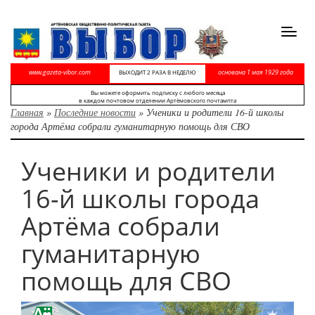
Toggl
navig
www.gazeta-vibor.com
основана 1 мая 1929 года
ВЫХОДИТ 2 РАЗА В НЕДЕЛЮ
Вы можете оформить подписку с любого месяца
в каждом почтовом отделении Артёмовского почтампта
Главная
»
Последние новости
»
Ученики и родители 16-й школы
города Артёма собрали гуманитарную помощь для СВО
Ученики и родители
16-й школы города
Артёма собрали
гуманитарную
помощь для СВО