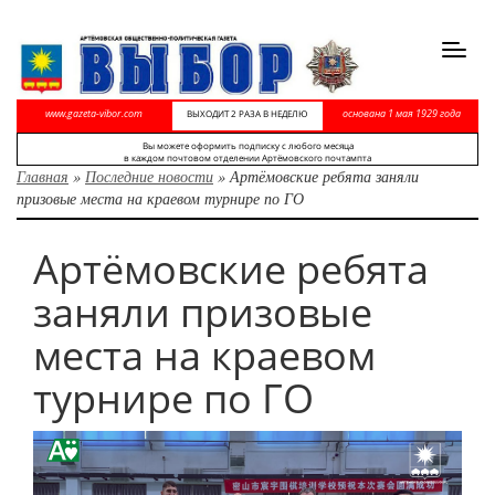
Toggl
navig
www.gazeta-vibor.com
основана 1 мая 1929 года
ВЫХОДИТ 2 РАЗА В НЕДЕЛЮ
Вы можете оформить подписку с любого месяца
в каждом почтовом отделении Артёмовского почтампта
Главная
»
Последние новости
»
Артёмовские ребята заняли
призовые места на краевом турнире по ГО
Артёмовские ребята
заняли призовые
места на краевом
турнире по ГО