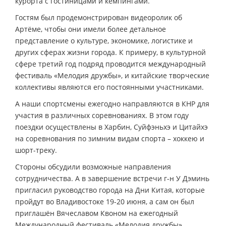
курорта с гостиницами и кемпингами.
Гостям был продемонстрирован видеоролик об
Артёме, чтобы они имели более детальное
представление о культуре, экономике, логистике и
других сферах жизни города. К примеру, в культурной
сфере третий год подряд проводится международный
фестиваль «Мелодия дружбы», и китайские творческие
коллективы являются его постоянными участниками.
А наши спортсмены ежегодно направляются в КНР для
участия в различных соревнованиях. В этом году
поездки осуществлены в Харбин, Суйфэньхэ и Цитайхэ
на соревнования по зимним видам спорта – хоккею и
шорт-треку.
Стороны обсудили возможные направления
сотрудничества. А в завершение встречи г-н У Дэминь
пригласил руководство города на Дни Китая, которые
пройдут во Владивостоке 19-20 июня, а сам он был
приглашён Вячеславом Квоном на ежегодный
Международный фестиваль «Мелодия дружбы»,