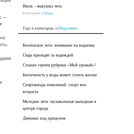
рации
Июль – макушка лета
Категория:
Статьи
, —
е
Еще в категории «
Общество
»
 на
ить,
Безопасное лето: внимание на водоемы
Сюда приходят за надеждой
одами
Станьте героем рубрики «Мой урожай»!
Беспечность у воды может стоить жизни
м
Спартакиада поколений: спорт вне
возраста
Мелодии лета: музыкальные выходные в
центре города
Дачники под прицелом