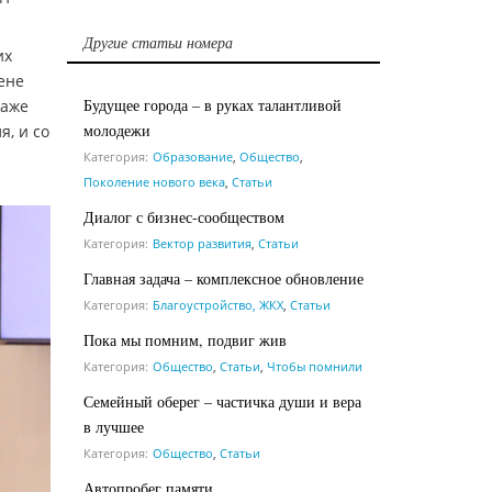
Другие статьи номера
их
ене
Будущее города – в руках талантливой
даже
молодежи
я, и со
Категория:
Образование
,
Общество
,
Поколение нового века
,
Статьи
Диалог с бизнес-сообществом
Категория:
Вектор развития
,
Статьи
Главная задача – комплексное обновление
Категория:
Благоустройство, ЖКХ
,
Статьи
Пока мы помним, подвиг жив
Категория:
Общество
,
Статьи
,
Чтобы помнили
Семейный оберег – частичка души и вера
в лучшее
Категория:
Общество
,
Статьи
Автопробег памяти