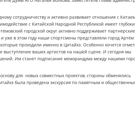
датель Думы АГО Наталья Волкова, заместитель главы админист
ному сотрудничеству и активно развивает отношения с Китаем
аимодействие с Китайской Народной Республикой имеет глубоки
Артёмовский городской округ активно поддерживает партнерские
и уже в этом году наши спортсмены представляли город Артём
которые проходили именно в Цитайхэ. Особенно хочется отмет
е выступление ваших артистов на нашей сцене. И сегодня мы
ошений. Им станет подписание меморандума между нашими гор
 основу для новых совместных проектов, стороны обменялись
итайхэ была проведена экскурсия по памятным и общественны