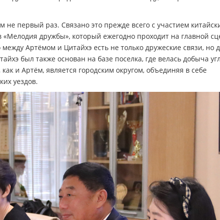
 не первый раз. Связано это прежде всего с участием китайск
в «Мелодия дружбы», который ежегодно проходит на главной сц
 между Артёмом и Цитайхэ есть не только дружеские связи, но 
йхэ был также основан на базе поселка, где велась добыча угл
как и Артём, является городским округом, объединяя в себе
ких уездов.