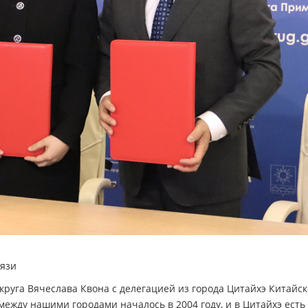
вязи
руга Вячеслава Квона с делегацией из города Цитайхэ Китайс
между нашими городами началось в 2004 году, и в Цитайхэ есть