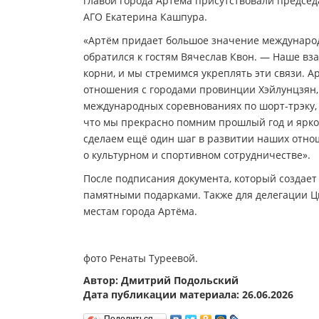
главой города Артёма присутствовали предсе
АГО Екатерина Кашпура.
«Артём придает большое значение международ
обратился к гостям Вячеслав Квон. — Наше вз
корни, и мы стремимся укреплять эти связи. 
отношения с городами провинции Хэйлунцзян, 
международных соревнованиях по шорт-трэку, 
что мы прекрасно помним прошлый год и ярко
сделаем ещё один шаг в развитии наших отн
о культурном и спортивном сотрудничестве».
После подписания документа, который создает
памятными подарками. Также для делегации Ц
местам города Артёма.
фото Ренаты Туреевой.
Автор: Дмитрий Подольский
Дата публикации материала: 26.06.2026