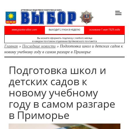
Toggl
navig
www.gazeta-vibor.com
основана 1 мая 1929 года
ВЫХОДИТ 2 РАЗА В НЕДЕЛЮ
Вы можете оформить подписку с любого месяца
в каждом почтовом отделении Артёмовского почтампта
Главная
»
Последние новости
»
Подготовка школ и детских садов к
новому учебному году в самом разгаре в Приморье
Подготовка школ и
детских садов к
новому учебному
году в самом разгаре
в Приморье