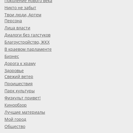
Поколение нового века
Никто не забыт
Твои люди, Артем
Персона
Лица власти
Диалоги без галстуков
Благоустройство, ЖКХ
В краевом парламенте
Бизнес
Дорога к храму
Здоровье
Свежий ветер
Проишествия
Парк культуры
Физкульт привет!
Кинообзор
Лучшие материалы
Мой город
Общество