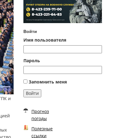
Войти
Имя пользователя
Пароль
Запомнить меня
Войти
ТПК и
Прогноз
юцией
погоды
Полезные
лых
ссылки
нство