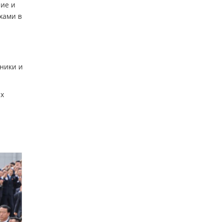
ие и
хами в
ю
тники и
ых