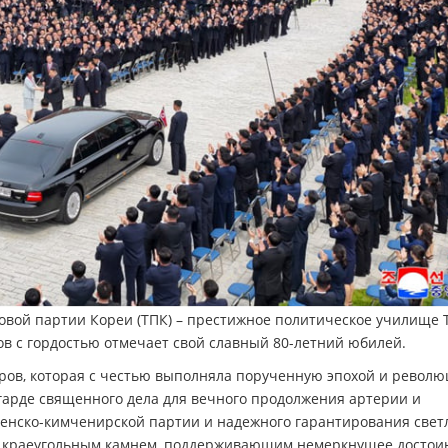
овой партии Кореи (ТПК) – престижное политическое училище 
в с гордостью отмечает свой славный 80-летний юбилей.
дров, которая с честью выполняла порученную эпохой и револ
гарде священного дела для вечного продолжения артерии и
нско-кимченирской партии и надежного гарантирования свет
ым краеугольным камнем, поддерживающим немеркнущее достои