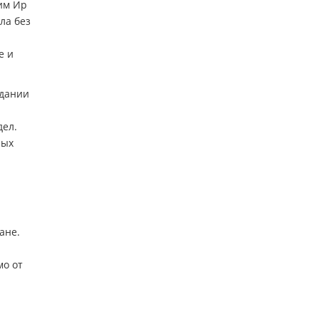
Ким Ир
ла без
е и
здании
дел.
ных
ане.
мо от