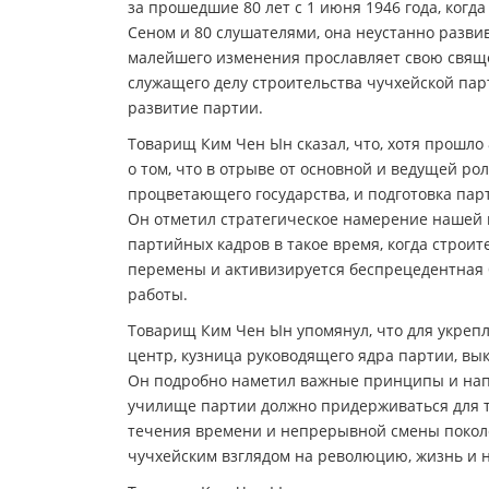
за прошедшие 80 лет с 1 июня 1946 года, ког
Сеном и 80 слушателями, она неустанно развив
малейшего изменения прославляет свою свяще
служащего делу строительства чучхейской пар
развитие партии.
Товарищ Ким Чен Ын сказал, что, хотя прошло 
о том, что в отрыве от основной и ведущей р
процветающего государства, и подготовка пар
Он отметил стратегическое намерение нашей 
партийных кадров в такое время, когда строи
перемены и активизируется беспрецедентная б
работы.
Товарищ Ким Чен Ын упомянул, что для укреп
центр, кузница руководящего ядра партии, в
Он подробно наметил важные принципы и нап
училище партии должно придерживаться для то
течения времени и непрерывной смены покол
чучхейским взглядом на революцию, жизнь и 