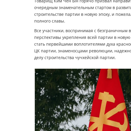
Товарищ Ким Чен Ын горячо призвал направит
очередным знаменательным стартом в развити
строительстве партии в новую эпоху, и пожела
полного славы.
Все участники, воспринимая с безграничным 
перспективы укрепления всей партии в новую
стать первейшими воплотителями духа красн
ЦК партии, знаменосцами революции, надежн
делу строительства чучхейской партии.