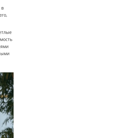
 в
его,
етлые
имость
еями
ными