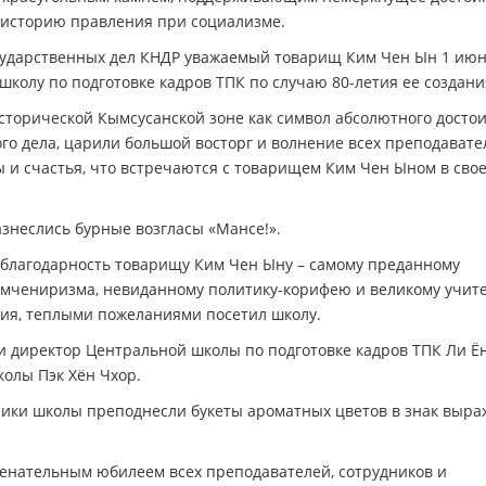
ю историю правления при социализме.
сударственных дел КНДР уважаемый товарищ Ким Чен Ын 1 ию
колу по подготовке кадров ТПК по случаю 80-летия ее создани
сторической Кымсусанской зоне как символ абсолютного досто
о дела, царили большой восторг и волнение всех преподавате
 и счастья, что встречаются с товарищем Ким Чен Ыном в сво
знеслись бурные возгласы «Мансе!».
 благодарность товарищу Ким Чен Ыну – самому преданному
имчениризма, невиданному политику-корифею и великому учит
ия, теплыми пожеланиями посетил школу.
 директор Центральной школы по подготовке кадров ТПК Ли Ён
олы Пэк Хён Чхор.
ики школы преподнесли букеты ароматных цветов в знак выр
енательным юбилеем всех преподавателей, сотрудников и