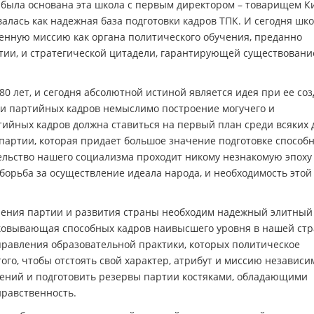
да была основана эта школа с первым директором – товарищем 
алась как надежная база подготовки кадров ТПК. И сегодня шко
нную миссию как органа политического обучения, преданно
тии, и стратегической цитадели, гарантирующей существовани
80 лет, и сегодня абсолютной истиной является идея при ее со
оли партийных кадров немыслимо построение могучего и
тийных кадров должна ставиться на первый план среди всяких 
партии, которая придает большое значение подготовке способ
тельство нашего социализма проходит никому незнакомую эпоху
орьба за осуществление идеала народа, и необходимость этой
ления партии и развития страны необходим надежный элитный
ыковывающая способных кадров наивысшего уровня в нашей стр
равления образовательной практики, которых политическое
го, чтобы отстоять свой характер, атрибут и миссию независи
ений и подготовить резервы партии костяками, обладающими
нравственность.