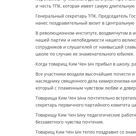
и честь ТПК, которая имеет самую длительну
Генеральный секретарь ТПК, Председатель Го
нанес поздравительный визит в Центральную ш
В революционном институте, воздвигнутом в и
нашей партии и непобедимости нашего великог
сотрудников и слушателей от наивысшей славы
школе по случаю ее знаменательного юбилея.
Когда товарищ Ким Чен Ын прибыл в школу, ра
Все участники воздали высочайшие почести и
наследнику священного дела кимирсенизма-к
который с пламенным чувством любви и довер
Товарища Ким Чен Ына почтительно встретили
секретарь первичного партийного комитета шк
Товарищу Ким Чен Ыну педагогические работн
беззаветного чувства почтения.
Товарищ Ким Чен Ын тепло поздравил со знам