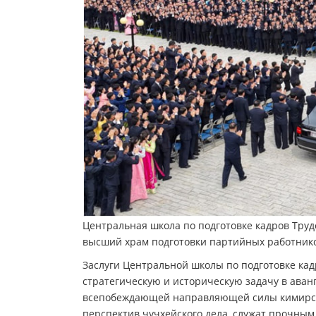
Центральная школа по подготовке кадров Труд
высший храм подготовки партийных работнико
Заслуги Центральной школы по подготовке ка
стратегическую и историческую задачу в аван
всепобеждающей направляющей силы кимирсе
перспектив чучхейского дела, служат прочн