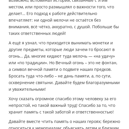
возможно, вспоминал истории, связанные с этим
местом, или просто размышлял о важности того, что
делает… Его подход к работе действительно
впечатляет: ни одной мелочи не остаётся без
внимания, всё чётко, аккуратно, с душой. Побольше бы
таких ответственных людей!
А ещё я узнал, что приходится вынимать монетки и
другие предметы, которые люди зачем-то бросают в
огонь… Да, многие кидают туда мелочь — «на удачу»
или «по традиции». Но Вечный огонь – это не фонтан,
а символ вечной памяти о подвиге наших предков.
Бросать туда что-либо – не дань памяти, а, по сути,
осквернение святыни. Давайте будем благоразумными
и уважительными!
Хочу сказать огромное спасибо этому человеку за его
непростой, но такой важный труд! Спасибо за то, что
хранит память с такой заботой и ответственностью!
Давайте вместе чтить память о наших героях; бережно
относиться к мемориалам; объяснять детям и близким,