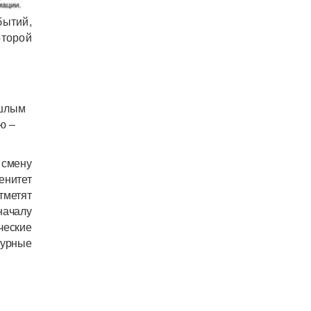
ытий,
оторой
ошлым
ю –
 смену
нитет
тметят
началу
ческие
турные