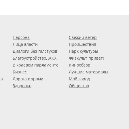
Персона
Свежий ветер
Лица власти
Проишествия
Диалоги без галстуков
Парк культуры
Благоустройство, ЖКХ
Физкульт привет!
В краевом парламенте
Кинообзор
Бизнес
Лучшие материалы
ка
Дорога к храму
Мой город
Здоровье
Общество