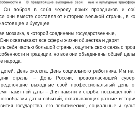
 Он вобрал в себя череду ярких праздников и соб
е они вместе составляют историю великой страны, в к
настоящее и будущее.
ая мозаика, в которой соединены государственные,
Они охватывают все сферы жизни общества и дарят
ть себя частью большой страны, ощутить свою связь с пр
собенности и традиции, но все они объединены общей цель
е народа.
етей, День эколога, День социального работника. Им на
дник страны – День России, провозгласивший сувере
предстоящие выходные свой профессиональный день о
ремя памятной даты – Дня памяти и скорби, посвященной 
ногообразии дат и событий, охватывающих разные истори
ития государства, его политические, социальные и куль