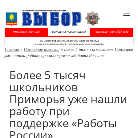
Toggl
navig
www.gazeta-vibor.com
основана 1 мая 1929 года
ВЫХОДИТ 2 РАЗА В НЕДЕЛЮ
Вы можете оформить подписку с любого месяца
в каждом почтовом отделении Артёмовского почтампта
Главная
»
Последние новости
»
Более 5 тысяч школьников Приморья
уже нашли работу при поддержке «Работы России»
Более 5 тысяч
школьников
Приморья уже нашли
работу при
поддержке «Работы
России»