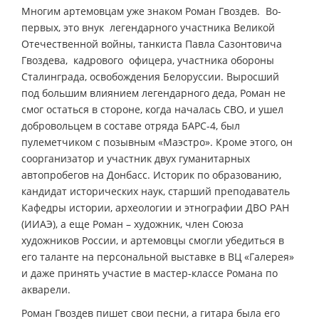
Многим артемовцам уже знаком Роман Гвоздев. Во-
первых, это внук легендарного участника Великой
Отечественной войны, танкиста Павла Сазонтовича
Гвоздева, кадрового офицера, участника обороны
Сталинграда, освобождения Белоруссии. Выросший
под большим влиянием легендарного деда, Роман не
смог остаться в стороне, когда началась СВО, и ушел
добровольцем в составе отряда БАРС-4, был
пулеметчиком с позывным «Маэстро». Кроме этого, он
соорганизатор и участник двух гуманитарных
автопробегов на Донбасс. Историк по образованию,
кандидат исторических наук, старший преподаватель
Кафедры истории, археологии и этнографии ДВО РАН
(ИИАЭ), а еще Роман – художник, член Союза
художников России, и артемовцы смогли убедиться в
его таланте на персональной выставке в ВЦ «Галерея»
и даже принять участие в мастер-классе Романа по
акварели.
Роман Гвоздев пишет свои песни, а гитара была его