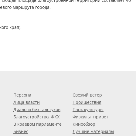
. Общая площадь благоустроенной территории составляет 40
тевого маршрута города.
ого края).
Персона
Свежий ветер
Лица власти
Проишествия
Диалоги без галстуков
Парк культуры
Благоустройство, ЖКХ
Физкульт привет!
В краевом парламенте
Кинообзор
Бизнес
Лучшие материалы