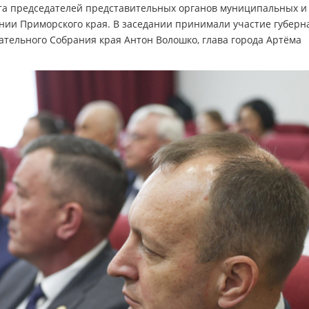
та председателей представительных органов муниципальных и
нии Приморского края. В заседании принимали участие губерн
ательного Собрания края Антон Волошко, глава города Артёма