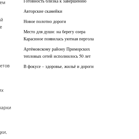
Готовность близка к завершению
дем
Авторские скамейки
ой
Новое полотно дороги
е
Место для души: на берегу озера
Карасиное появилась уютная пергола
Артёмовскому району Приморских
тепловых сетей исполнилось 50 лет
етов
В фокусе – здоровье, жильё и дороги
их
парки
ки,