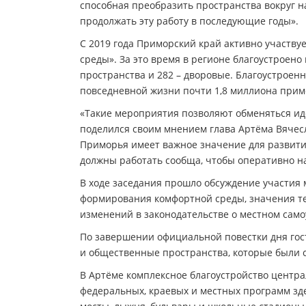
способная преобразить пространства вокруг н
продолжать эту работу в последующие годы».
С 2019 года Приморский край активно участв
среды». За это время в регионе благоустроено
пространства и 282 – дворовые. Благоустроен
повседневной жизни почти 1,8 миллиона прим
«Такие мероприятия позволяют обменяться ид
поделился своим мнением глава Артёма Вячес
Приморья имеет важное значение для развити
должны работать сообща, чтобы оперативно н
В ходе заседания прошло обсуждение участия
формирования комфортной среды, значения т
изменений в законодательстве о местном сам
По завершении официальной повестки дня гост
и общественные пространства, которые были с
В Артёме комплексное благоустройство централ
федеральных, краевых и местных программ зде