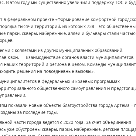
ас. В этом году мы существенно увеличили поддержку ТОС и бу
ует в федеральном проекте «Формирование комфортной городск
 порядка тысячи территорий, из которых 738 – это общественны
ные парки, скверы, набережные, аллеи и бульвары стали частью
орцев.
еями с коллегами из других муниципальных образований, —
лав Квон. — Взаимодействие органов власти муниципалитетов
я наших территорий и региона в целом. Команды муниципалит
аходить решения на повседневные вызовы».
 муниципалитетов в федеральных и краевых программах
ерриториального общественного самоуправления и предстоящ
оуправлении.
ям показали новые объекты благоустройства города Артёма – 
озданы за последние годы.
ьной части города ведётся с 2020 года. За счёт объединения
сь уже обустроены скверы, парки, набережные, детские площад