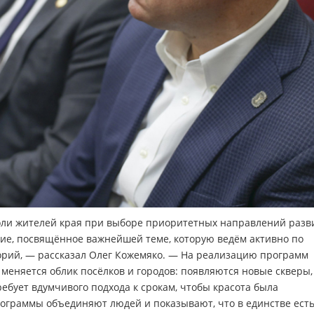
оли жителей края при выборе приоритетных направлений разв
е, посвящённое важнейшей теме, которую ведём активно по
торий, — рассказал Олег Кожемяко. — На реализацию программ
 меняется облик посёлков и городов: появляются новые скверы,
ебует вдумчивого подхода к срокам, чтобы красота была
ограммы объединяют людей и показывают, что в единстве есть