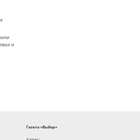
ве
чили
евых и
Газета «Выбор»
Адрес: