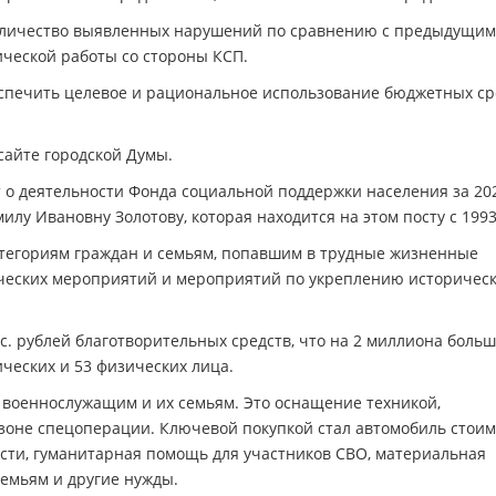
количество выявленных нарушений по сравнению с предыдущи
тической работы со стороны КСП.
спечить целевое и рациональное использование бюджетных ср
сайте городской Думы.
т о деятельности Фонда социальной поддержки населения за 202
у Ивановну Золотову, которая находится на этом посту с 1993
тегориям граждан и семьям, попавшим в трудные жизненные
ических мероприятий и мероприятий по укреплению историческ
с. рублей благотворительных средств, что на 2 миллиона больш
ических и 53 физических лица.
военнослужащим и их семьям. Это оснащение техникой,
 зоне спецоперации. Ключевой покупкой стал автомобиль стои
ости, гуманитарная помощь для участников СВО, материальная
мьям и другие нужды.