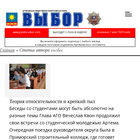
Toggl
navig
www.gazeta-vibor.com
основана 1 мая 1929 года
ВЫХОДИТ 2 РАЗА В НЕДЕЛЮ
Вы можете оформить подписку с любого месяца
в каждом почтовом отделении Артёмовского почтампта
Главная
»
Статьи автора exciles
Теория относительности и крепкий тыл
Беседы со студентами могут быть абсолютно на
разные темы Глава АГО Вячеслав Квон продолжил
свои встречи со студенческой молодежью Артема.
Очередная поездка руководителя округа была в
Приморский строительный колледж, где готовят