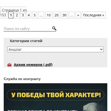
Страница 1 из
153
1
2
3
4
5
...
10
20
30
...
»
Последняя »
Категории статей
Архив номеров (.pdf)
Служба по контракту