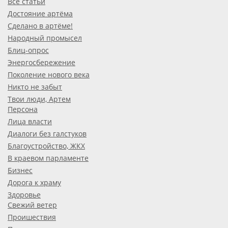
Все статьи
Достояние артёма
Сделано в артёме!
Народный промысел
Блиц-опрос
Энергосбережение
Поколение нового века
Никто не забыт
Твои люди, Артем
Персона
Лица власти
Диалоги без галстуков
Благоустройство, ЖКХ
В краевом парламенте
Бизнес
Дорога к храму
Здоровье
Свежий ветер
Проишествия