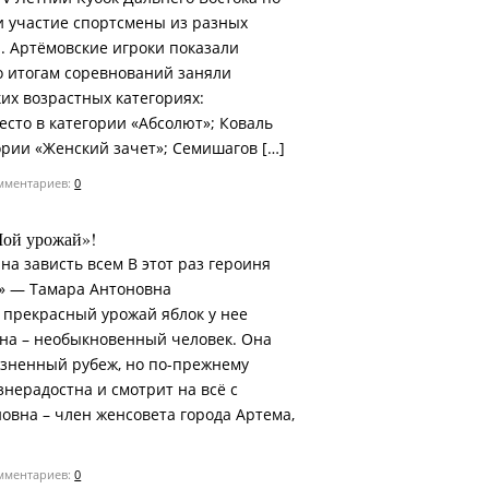
и участие спортсмены из разных
. Артёмовские игроки показали
о итогам соревнований заняли
их возрастных категориях:
сто в категории «Абсолют»; Коваль
ории «Женский зачет»; Семишагов […]
ментариев:
0
Мой урожай»!
на зависть всем В этот раз героиня
» — Тамара Антоновна
 прекрасный урожай яблок у нее
на – необыкновенный человек. Она
зненный рубеж, но по-прежнему
знерадостна и смотрит на всё с
овна – член женсовета города Артема,
ментариев:
0