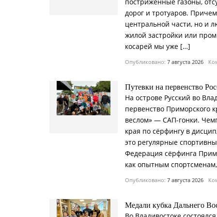
постриженные газоны, отс
дорог и тротуаров. Причем
центральной части, но и л
жилой застройки или пром
косарей мы уже […]
Опубликовано:
7 августа 2026
Ком
Путевки на первенство Ро
На острове Русский во Вл
первенство Приморского кр
веслом» — САП-гонки. Чем
края по сёрфингу в дисцип
это регулярные спортивны
Федерация сёрфинга Примо
как опытным спортсменам, 
Опубликовано:
7 августа 2026
Ком
Медали кубка Дальнего Во
Во Владивостоке состоялся