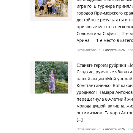
игре го. В турнире принял
городов При-морского края
достойные результаты и п
призовые места в нескольк
Соломатина София — 2-е ме
Арина — 1-е место в катег
Опубликовано:
7 августа 2026
Ком
Станьте героем рубрики «
Сладкие, румяные яблочки 
нашей акции «Мой урожай
Константиненко. Вот какой
уродился! Тамара Антонов
перешагнула 80-летний жи
молода душой, активна, жи
оптимизмом. Тамара Антон
[…]
Опубликовано:
7 августа 2026
Ком