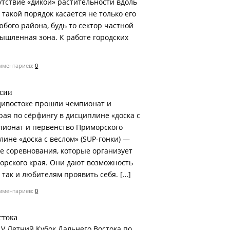
утствие «дикой» растительности вдоль
 такой порядок касается не только его
юбого района, будь то сектор частной
ышленная зона. К работе городских
ментариев:
0
ссии
адивостоке прошли чемпионат и
ая по сёрфингу в дисциплине «доска с
пионат и первенство Приморского
лине «доска с веслом» (SUP-гонки) —
е соревнования, которые организует
рского края. Они дают возможность
так и любителям проявить себя. […]
ментариев:
0
стока
 V Летний Кубок Дальнего Востока по