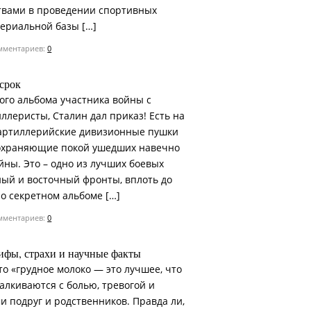
твами в проведении спортивных
териальной базы […]
ментариев:
0
срок
ого альбома участника войны с
ллеристы, Сталин дал приказ! Есть на
 артиллерийские дивизионные пушки
ы охраняющие покой ушедших навечно
йны. Это – одно из лучших боевых
ый и восточный фронты, вплоть до
 о секретном альбоме […]
ментариев:
0
ифы, страхи и научные факты
 «грудное молоко — это лучшее, что
талкиваются с болью, тревогой и
 подруг и родственников. Правда ли,