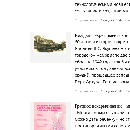
технологическими новшес
состязаний и создании ма
Опубликовано:
7 августа 2026
Ком
Каждый секрет имеет свой 
60-летняя история секретн
Японией В.С. Якушева Арти
городском мемориале две
образца 1942 года, как б
участников той далекой во
орудий, прошедшее западн
Порт-Артура. Есть история
Опубликовано:
7 августа 2026
Ком
Грудное вскармливание: м
Многие мамы слышали, что
можно дать ребенку», но с
противоречивыми советами