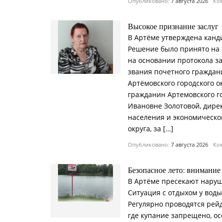
Опубликовано:
7 августа 2026
Ком
Высокое признание заслуг
В Артёме утверждена канд
Решение было принято на
на основании протокола з
звания почетного граждан
Артёмовского городского о
гражданин Артемовского г
Ивановне Золотовой, дире
населения и экономическо
округа, за […]
Опубликовано:
7 августа 2026
Ком
Безопасное лето: внимание
В Артёме пресекают наруш
Ситуация с отдыхом у воды
Регулярно проводятся рейд
где купание запрещено, о