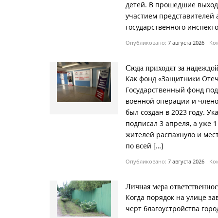
детей. В прошедшие выход
участием представителей 
государственного инспект
Опубликовано:
7 августа 2026
Ком
Сюда приходят за надеждо
Как фонд «Защитники Отеч
Государственный фонд по
военной операции и члено
был создан в 2023 году. У
подписал 3 апреля, а уже 
жителей распахнуло и мест
по всей […]
Опубликовано:
7 августа 2026
Ком
Личная мера ответственно
Когда порядок на улице за
черт благоустройства горо