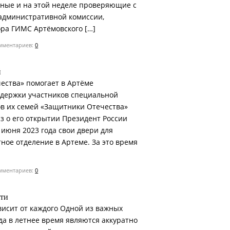
ные и на этой неделе проверяющие с
административной комиссии,
ора ГИМС Артёмовского […]
ментариев:
0
й
ества» помогает в Артёме
ддержки участников специальной
в их семей «Защитники Отечества»
каз о его открытии Президент России
1 июня 2023 года свои двери для
ное отделение в Артеме. За это время
ментариев:
0
сти
висит от каждого Одной из важных
да в летнее время являются аккуратно