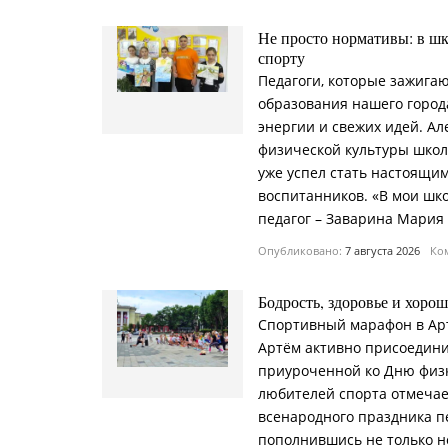
Не просто нормативы: в ш
спорту
Педагоги, которые зажигаю
образования нашего город
энергии и свежих идей. А
физической культуры школы
уже успел стать настоящи
воспитанников. «В мои шк
педагог – Заварина Мария
Опубликовано:
7 августа 2026
Ком
Бодрость, здоровье и хоро
Спортивный марафон в Арт
Артём активно присоедини
приуроченной ко Дню физку
любителей спорта отмечает
всенародного праздника п
пополнившись не только н