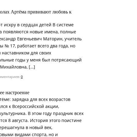
колах Артёма прививают любовь к
т искру в сердцах детей В системе
а появляются новые имена, полные
лександр Евгеньевич Маторин, учитель
 № 17, работает всего два года, но
м наставником для своих
ольные годы у меня был потрясающий
 Михайловна, […]
ментариев:
0
шее настроение
ёме: зарядка для всех возрастов
лся к Всероссийской акции,
льтурника. В этом году праздник всех
ся 8 августа. История этого поистине
ерешагнула в новый век,
овыми видами спорта, но и