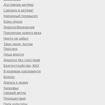
Достояние артёма
Сделано в артёме!
Народный промысел
Блиц-опрос
Энергосбережение
Поколение нового века
Никто не забыт
Твои люди, Артем
Персона
Лица власти
Диалоги без галстуков
Благоустройство, ЖКХ
В краевом парламенте
Бизнес
Дорога к храму
Здоровье
Свежий ветер
Проишествия
Парк культуры