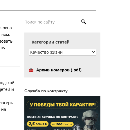
з окна
шлом.
вовать
Категории статей
ну.
Архив номеров (.pdf)
родской
детей и
Служба по контракту
лагерь
 на