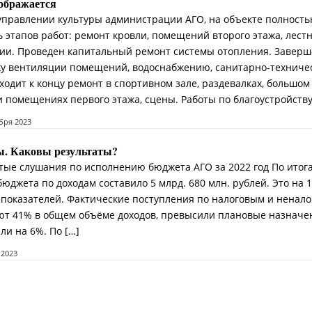
ображается
 управлении культуры администрации АГО, на объекте полност
 этапов работ: ремонт кровли, помещений второго этажа, лест
ции. Проведен капитальный ремонт системы отопления. Завер
жу вентиляции помещений, водоснабжению, санитарно-техниче
одит к концу ремонт в спортивном зале, раздевалках, большом
и помещениях первого этажа, сцены. Работы по благоустройству
ября 2023
ы. Каковы результаты?
тые слушания по исполнению бюджета АГО за 2022 год По итог
юджета по доходам составило 5 млрд. 680 млн. рублей. Это на 1
показателей. Фактические поступления по налоговым и ненал
ют 41% в общем объёме доходов, превысили плановые назначе
или на 6%. По […]
 2023