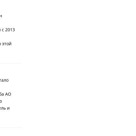
н
 с 2013
о этой
тало
ба АО
ю
ель и