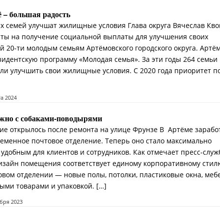
ё – большая радость
х семей улучшат жилищные условия Глава округа Вячеслав Кво
ты на получение социальной выплаты для улучшения своих
 20-ти молодым семьям Артёмовского городского округа. Артём
езидентскую программу «Молодая семья». За эти годы 264 семьи
гли улучшить свои жилищные условия. С 2020 года приоритет п
та 2024
жно с собаками-поводырями
ие открылось после ремонта на улице Фрунзе В Артёме зарабо
еменное почтовое отделение. Теперь оно стало максимально
удобным для клиентов и сотрудников. Как отмечает пресс-служ
дизайн помещения соответствует единому корпоративному стил
овом отделении — новые полы, потолки, пластиковые окна, меб
ыми товарами и упаковкой. […]
ября 2023