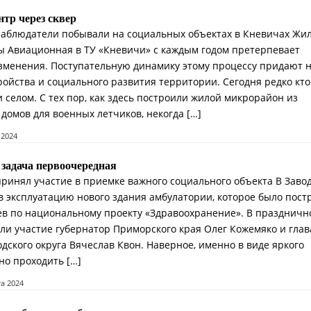
тр через сквер
блюдатели побывали на социальных объектах в Кневичах Жи
 Авиа­ционная в ТУ «Кневичи» с каждым годом претерпевает
зменения. Поступательную динамику этому процессу придают 
ройства и социального развития территории. Сегодня редко кто
 селом. С тех пор, как здесь построили жилой микрорайон из
домов для военных летчиков, некогда […]
 2024
 задача первоочередная
принял участие в приемке важного социального объекта В Заво
 в эксплуатацию нового здания амбулатории, которое было пост
цев по национальному проекту «Здравоохранение». В праздничн
и участие губернатор Приморского края Олег Кожемяко и глав
дского округа Вячеслав Квон. Наверное, именно в виде яркого
но проходить […]
та 2024