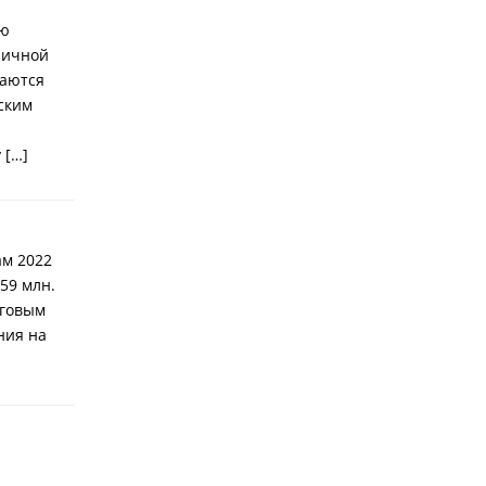
ью
ничной
шаются
ским
 […]
ам 2022
59 млн.
оговым
ния на