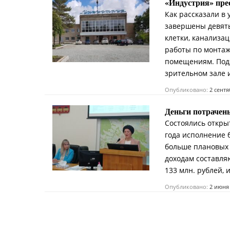
«Индустрия» пре
Как рассказали в
завершены девять
клетки, канализа
работы по монта
помещениям. Подх
зрительном зале 
Опубликовано:
2 сент
Деньги потрачен
Состоялись откры
года исполнение б
больше плановых 
доходам составля
133 млн. рублей, 
Опубликовано:
2 июня