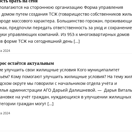
сть брать на себя
 полагаются на стороннюю организацию Форма управления
домом путем создания ТСЖ (товарищество собственников жиль
ороде массового характера. Большинство горожан, проживающи
ах, предпочли передать ответственность за уход и сохранение
уки управляющих компаний. Из 953-х многоквартирных домов
а в форме ТСЖ на сегодняшний день […]
та 2024
ос остаётся актуальным
ме улучшить свои жилищные условия Кого муниципалитет
ьём? Кому помогают улучшить жилищные условия? На тему жил
дском округе мы говорили с начальником отдела учёта и
илья администрации АГО Дарьей Далишневой. — Дарья Виталь
тановке на учёт граждан, нуждающихся в улучшении жилищных
тегории граждан могут […]
та 2024