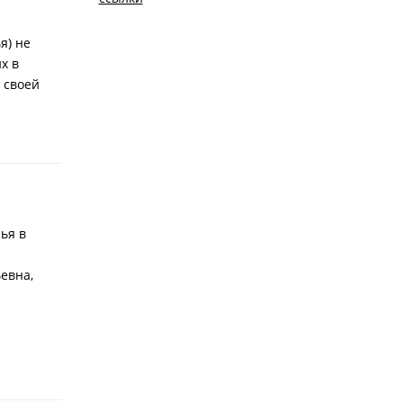
я) не
х в
 своей
ья в
евна,