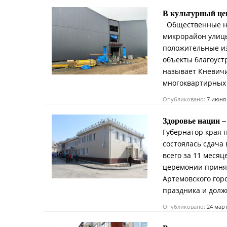
В культурный цен
Общественные на
микрорайон улицы
положитель­ные и
объекты благоуст
называет Кневичи
многоквартирных 
Опубликовано:
7 июня
Здоровье нации –
Губернатор края 
состоялась сдача
всего за 11 меся
церемонии принял
Артемовского горо
праздника и долж
Опубликовано:
24 мар