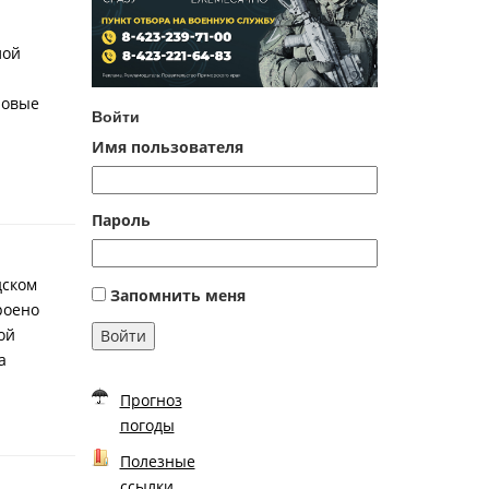
лой
новые
Войти
Имя пользователя
Пароль
дском
Запомнить меня
роено
ой
Войти
а
Прогноз
погоды
Полезные
ссылки