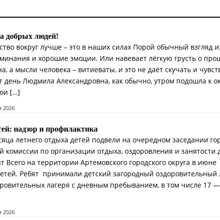
за добрых людей!
ство вокруг лучше – это в наших силах Порой обычный взгляд и
минания и хорошие эмоции. Или навевает лёгкую грусть о про
, а мысли человека – витиеваты, и это не даёт скучать и чувст
от день Людмила Александровна, как обычно, утром подошла к ок
ои […]
я 2026
тей: надзор и профилактика
сяца летнего отдыха детей подвели на очередном заседании го
 комиссии по организации отдыха, оздоровления и занятости 
т Всего на территории Артемовского городского округа в июне
етей. Ребят принимали детский загородный оздоровительный 
оровительных лагеря с дневным пребыванием, в том числе 17 —
я 2026