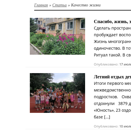
Главная
»
Статьи
»
Качество жизни
Спасибо, жизнь, 
Сделать простран
пробуждает воспо
Жизнь многогранна
одиночество. В т
Ритуал такой. В св
Опубликовано:
17 июл
Летний отдых де
Итоги первого ме
межведомственной
подростков. Охва
отдохнули 3879 д
«Юность», 23 озд
базе […]
Опубликовано:
10 июл