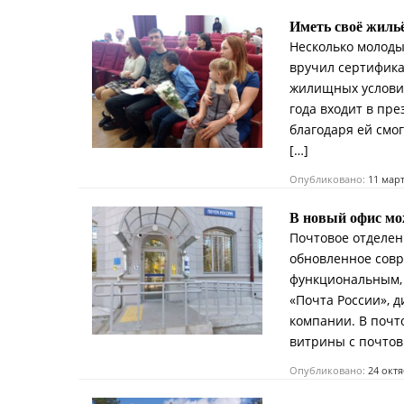
Иметь своё жиль
Несколько молоды
вручил сертифика
жилищных условий
года входит в пр
благодаря ей смо
[…]
Опубликовано:
11 мар
В новый офис мо
Почтовое отделен
обновленное совр
функциональным, 
«Почта России», 
компании. В почт
витрины с почтов
Опубликовано:
24 окт