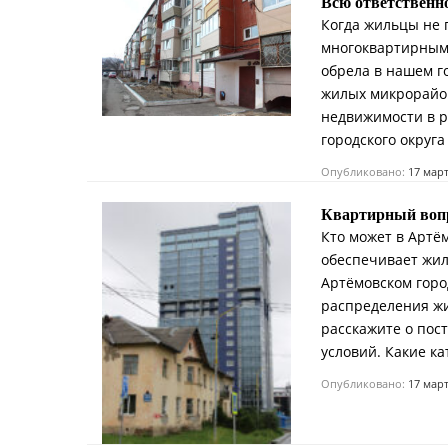
Всю ответственно
Когда жильцы не
многоквартирным 
обрела в нашем г
жилых микрорайон
недвижимости в р
городского округ
Опубликовано:
17 мар
Квартирный вопр
Кто может в Артё
обеспечивает жил
Артёмовском горо
распределения ж
расскажите о пос
условий. Какие ка
Опубликовано:
17 мар