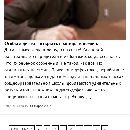
Особым детям – открыть границы и помочь
Дети – самое желанное чудо на свете! Как порой
расстраиваются родители и их близкие, когда осознают,
что их ребенок особенный. Не такой, как все. Но
отчаиваться не стоит. Психолог и дефектолог, поработав с
такими звездочками в детском саду и в начальных классах
общеобразовательной школы, добиваются удивительных
результатов. Напомним, педагог-дефектолог – это
специалист, который помогает ребенку […]
Опубликовано:
14 марта 2022
Стр. 3 из 7
«
1
2
3
4
5
…
7
»