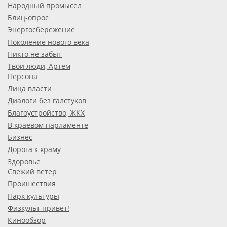
Народный промысел
Блиц-опрос
Энергосбережение
Поколение нового века
Никто не забыт
Твои люди, Артем
Персона
Лица власти
Диалоги без галстуков
Благоустройство, ЖКХ
В краевом парламенте
Бизнес
Дорога к храму
Здоровье
Свежий ветер
Проишествия
Парк культуры
Физкульт привет!
Кинообзор