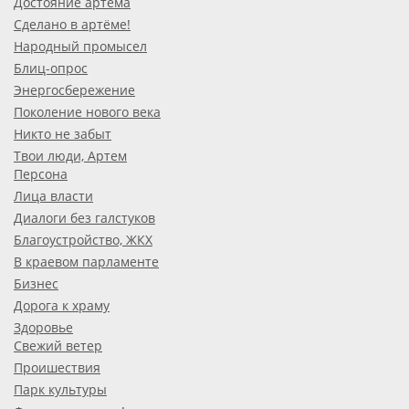
Достояние артёма
Сделано в артёме!
Народный промысел
Блиц-опрос
Энергосбережение
Поколение нового века
Никто не забыт
Твои люди, Артем
Персона
Лица власти
Диалоги без галстуков
Благоустройство, ЖКХ
В краевом парламенте
Бизнес
Дорога к храму
Здоровье
Свежий ветер
Проишествия
Парк культуры