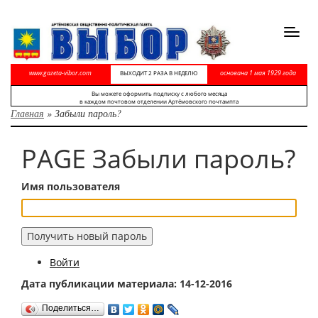
Toggl
navig
www.gazeta-vibor.com
основана 1 мая 1929 года
ВЫХОДИТ 2 РАЗА В НЕДЕЛЮ
Вы можете оформить подписку с любого месяца
в каждом почтовом отделении Артёмовского почтампта
Главная
»
Забыли пароль?
PAGE Забыли пароль?
Имя пользователя
Получить новый пароль
Войти
Дата публикации материала: 14-12-2016
Поделиться…