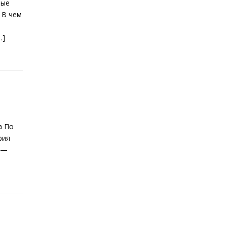
мые
 В чем
…]
а По
рия
 —