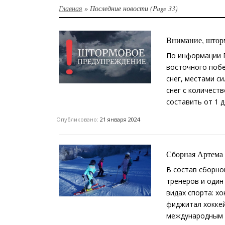
Главная
»
Последние новости
(Page 33)
Внимание, шторм
По информации П
восточного побе
снег, местами с
снег с количест
составить от 1 д
Опубликовано:
21 января 2024
Сборная Артема 
В состав сборно
тренеров и один
видах спорта: х
фиджитал хоккей
международным с