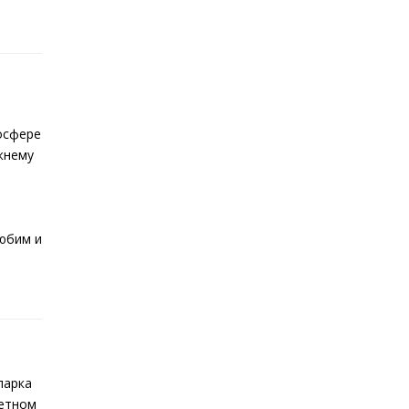
осфере
жнему
любим и
парка
кетном