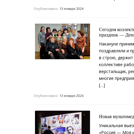
Опубликовано:
13 января 2024
Сегодня коллект
праздник — День
Накануне приним
поздравляли и п
в строю, держит
коллективе рабо
верстальщик, ре
многие предприя
[…]
Опубликовано:
13 января 2024
Новая мультимед
Уникальная выез
«Россия — Моя и