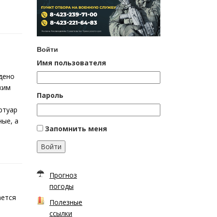
Войти
Имя пользователя
дено
ким
Пароль
ртуар
ные, а
Запомнить меня
Войти
Прогноз
погоды
ается
Полезные
ссылки