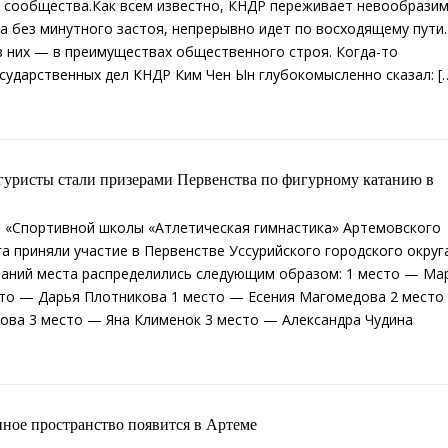
 сообщества.Как всем известно, КНДР переживает невообрази
на без минутного застоя, непрерывно идет по восходящему пути.
з них — в преимуществах общественного строя. Когда-то
сударственных дел КНДР Ким Чен Ын глубокомысленно сказал: [
уристы стали призерами Первенства по фигурному катанию в
 «Спортивной школы «Атлетическая гимнастика» Артемовского
га приняли участие в Первенстве Уссурийского городского округ
аний места распределились следующим образом: 1 место — Ма
сто — Дарья Плотникова 1 место — Есения Магомедова 2 место
ова 3 место — Яна Клименок 3 место — Александра Чудина
ное пространство появится в Артеме