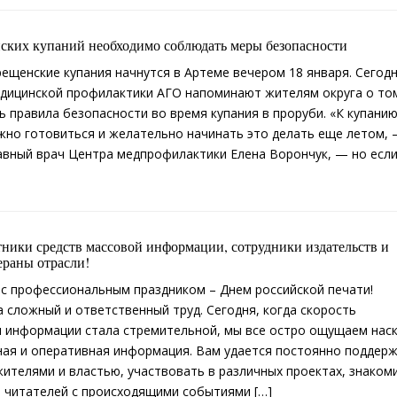
ских купаний необходимо соблюдать меры безопасности
ещенские купания начнутся в Артеме вечером 18 января. Сегод
дицинской профилактики АГО напоминают жителям округа о том
 правила безопасности во время купания в проруби. «К купанию
жно готовиться и желательно начинать это делать еще летом,
авный врач Центра медпрофилактики Елена Ворончук, — но если
ники средств массовой информации, сотрудники издательств и
ераны отрасли!
с профессиональным праздником – Днем российской печати!
а сложный и ответственный труд. Сегодня, когда скорость
 информации стала стремительной, мы все остро ощущаем нас
ая и оперативная информация. Вам удается постоянно поддер
жителями и властью, участвовать в различных проектах, знаком
и читателей с происходящими событиями […]