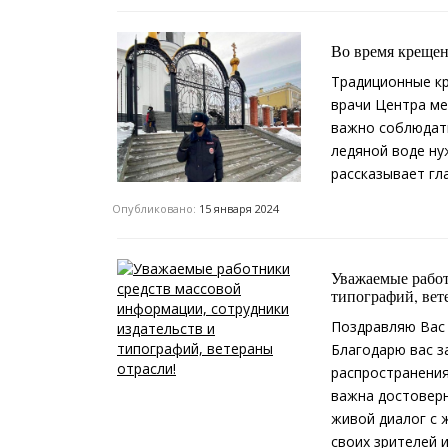
Во время крещен
Традиционные кр
врачи Центра ме
важно соблюдать
ледяной воде ну
рассказывает гл
Опубликовано:
15 января 2024
Уважаемые работ
типографий, вет
Поздравляю Вас 
Благодарю вас з
распространения
важна достоверн
живой диалог с 
своих зрителей 