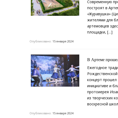
Современную про
построят в Арте
«Журавушка» (Ци
жителями для бл
артемовцев здес
площадки, […]
Опубликовано:
15 января 2024
В Артеме проше
Ежегодное трад
Рождественской 
концерт прошел 
инициативе и бл
протоиерея Иоан
из творческих к
воскресной школ
Опубликовано:
15 января 2024