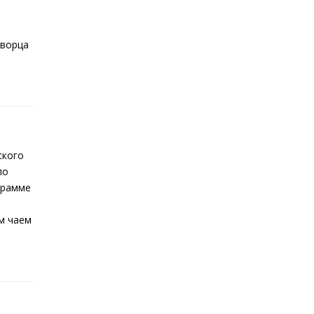
0
Дворца
ского
по
ограмме
м чаем