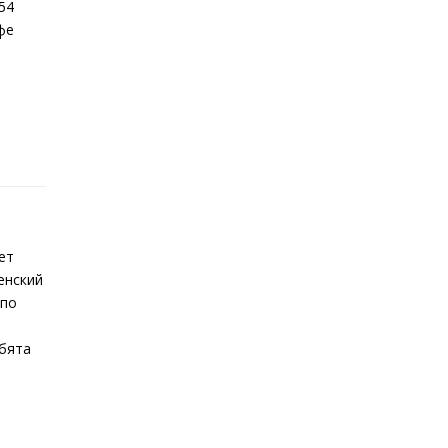
54
фе
ет
енский
 по
ебята