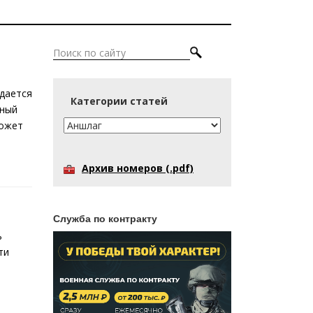
и
дается
Категории статей
ьный
может
Архив номеров (.pdf)
Служба по контракту
ь
ти