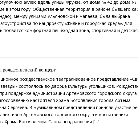
гулочною аллею вдоль улицы Фрунзе, от дома № 42 до дома № 
ме в этом году. Общественная территория в районе бывшего ка
ндао), между улицами Ульяновской и Чапаева, была выбрана
агоустройства по нацпроекту «Жилье и городская среда». Для
ь появится комфортная пешеходная зона, спортивная и детская
л рождественский концерт
иционное рождественское театрализованное представление «Св
звезды» состоялось во Дворце культуры угольщиков. Рождеств
при поддержке администрации Артемовского городского округа
агословлению настоятеля Храма Богоявления города Артёма –
на Сергеева. В музыкальном представлении приняли участие р
оллективов Артемовского городского округа и воспитанники
ы Храма Богоявления. Слова поздравления […]