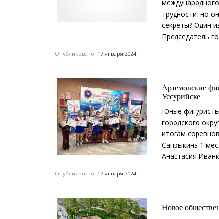
международного
трудности, но о
секреты? Один и
Председатель го
Опубликовано:
17 января 2024
Артемовские фиг
Уссурийске
Юные фигуристы
городского окру
итогам соревнов
Сапрыкина 1 ме
Анастасия Иванк
Опубликовано:
17 января 2024
Новое обществен