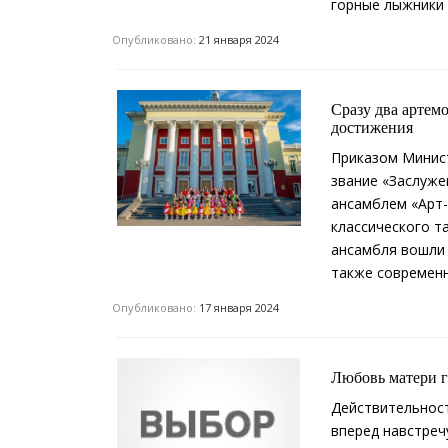
горные лыжники 
Опубликовано:
21 января 2024
Сразу два артем
достижения
Приказом Минист
звание «Заслуж
ансамблем «Арт-
классического та
ансамбля вошли 
также современн
Опубликовано:
17 января 2024
Любовь матери г
Действительност
вперед навстреч