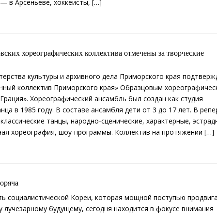
— в Арсеньеве, хоккеисты, […]
овских хореографических коллектива отмечены за творческие
ерства культуры и архивного дела Приморского края подтверж
енный коллектив Приморского края» Образцовым хореографичес
Грация». Хореографический ансамбль был создан как студия
нца в 1985 году. В составе ансамбля дети от 3 до 17 лет. В репе
классические танцы, народно-сценические, характерные, эстрад
ая хореография, шоу-программы. Коллектив на протяжении […]
оряча
ь социалистической Кореи, которая мощной поступью продвиг
у лучезарному будущему, сегодня находится в фокусе внимания