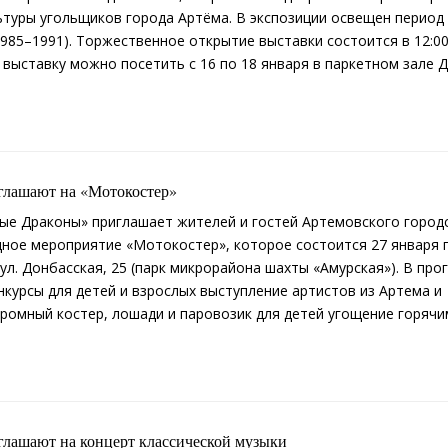
ьтуры угольщиков города Артёма. В экспозиции освещен период
1985–1991). Торжественное открытие выставки состоится в 12:0
 выставку можно посетить с 16 по 18 января в паркетном зале 
глашают на «Мотокостер»
е Драконы» приглашает жителей и гостей Артемовского город
дное мероприятие «Мотокостер», которое состоится 27 января 
, ул. Донбасская, 25 (парк микрорайона шахты «Амурская»). В пр
нкурсы для детей и взрослых выступление артистов из Артема и
ромный костер, лошади и паровозик для детей угощение горячи
лашают на концерт классической музыки