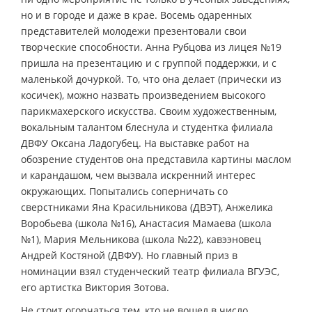
но и в городе и даже в крае. Восемь одаренных
представителей молодежи презентовали свои
творческие способности. Анна Рубцова из лицея №19
пришла на презентацию и с группой поддержки, и с
маленькой дочуркой. То, что она делает (прически из
косичек), можно назвать произведением высокого
парикмахерского искусства. Своим художественным,
вокальным талантом блеснула и студентка филиала
ДВФУ Оксана Ладогубец. На выставке работ на
обозрение студентов она представила картины маслом
и карандашом, чем вызвала искренний интерес
окружающих. Попытались соперничать со
сверстниками Яна Красильникова (ДВЭТ), Анжелика
Воробьева (школа №16), Анастасия Мамаева (школа
№1), Мария Мельникова (школа №22), кавээновец
Андрей Костяной (ДВФУ). Но главный приз в
номинации взял студенческий театр филиала ВГУЭС,
его артистка Виктория Зотова.
Не стоит огорчаться тем, кто не вошел в число