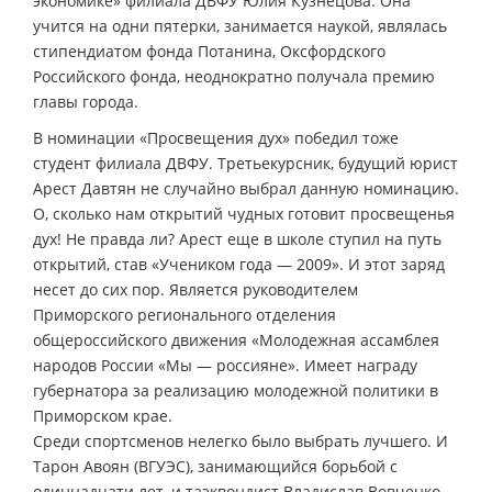
экономике» филиала ДВФУ Юлия Кузнецова. Она
учится на одни пятерки, занимается наукой, являлась
стипендиатом фонда Потанина, Оксфордского
Российского фонда, неоднократно получала премию
главы города.
В номинации «Просвещения дух» победил тоже
студент филиала ДВФУ. Третьекурсник, будущий юрист
Арест Давтян не случайно выбрал данную номинацию.
О, сколько нам открытий чудных готовит просвещенья
дух! Не правда ли? Арест еще в школе ступил на путь
открытий, став «Учеником года — 2009». И этот заряд
несет до сих пор. Является руководителем
Приморского регионального отделения
общероссийского движения «Молодежная ассамблея
народов России «Мы — россияне». Имеет награду
губернатора за реализацию молодежной политики в
Приморском крае.
Среди спортсменов нелегко было выбрать лучшего. И
Тарон Авоян (ВГУЭС), занимающийся борьбой с
одиннадцати лет, и таэквондист Владислав Вовченко