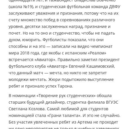
(школа №19), и студенческая футбольная команда ДВФУ
заслуживают уважения и признания, потому что на их
счету множество побед в соревнованиях различного
уровня, десятки заслуженных наград, признание и
почет. Но на то оно и студенчество, чтобы не падать
духом, юморить. Футболисты показали, что они
способны и на это — записали на видео чемпионат
мира 2018 года, где якобы с испанским «Реалом»
встречается «Авиатор». Правильно заметил президент
футбольного клуба «Авиатор» Евгений Кашимовский,
что данный матч — мечта, но никто не запретит
молодежи мечтать. Жюри подытожило выступление
ребят и признало успех Тарона.
В номинации «Творение рук студенческих» обошла
старших будущий дизайнер, студентка филиала ВГУЭС
Светлана Козлова. Самой любимой для студентов
номинацией стала «Грани таланта». И это не случайно.
Без участия увлеченных ребят из Артема не проходит
ни одно мероприятие не только в учебных заведениях,